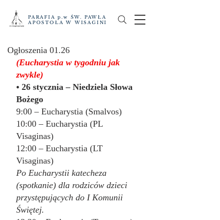
PARAFIA p.w ŚW. PAWŁA
APOSTOŁA W WISAGINI
Ogłoszenia 01.26
(Eucharystia w tygodniu jak 
zwykle)
• 26 stycznia – Niedziela Słowa 
Bożego
9:00 – Eucharystia (Smalvos)
10:00 – Eucharystia (PL 
Visaginas)
12:00 – Eucharystia (LT 
Visaginas)
Po Eucharystii katecheza 
(spotkanie) dla rodziców dzieci 
przystępujących do I Komunii 
Świętej.