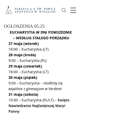
PARAFIA p.w ŚW. PAWŁA
APOSTOŁA W WISAGINI
OGŁOSZENIA 05.25
EUCHARYSTIA W DNI POWSZEDNIE 
– WEDŁUG STAŁEGO PORZĄDKU
27 maja (wtorek)
18:00 – Eucharystia (LT)
28 maja (środa)
9:00 – Eucharystia (PL)
29 maja (czwartek)
18:00 – Eucharystia (LT)
30 maja (piątek)
9:00 – Eucharystia – 
modlimy się 
wspólnie z gimnazjum w Verdenė
31 maja (sobota)
10:00 – Eucharystia (PL/LT) – 
Święto 
Nawiedzenia Najświętszej Maryi 
Panny