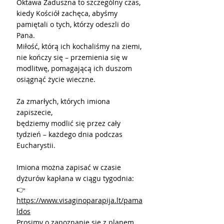
Oktawa Zaduszna to szczególny czas, 
kiedy Kościół zachęca, abyśmy 
pamiętali o tych, którzy odeszli do 
Pana.
Miłość, którą ich kochaliśmy na ziemi, 
nie kończy się – przemienia się w 
modlitwę, pomagającą ich duszom 
osiągnąć życie wieczne.
Za zmarłych, których imiona 
zapiszecie,
będziemy modlić się przez cały 
tydzień – każdego dnia podczas 
Eucharystii.
Imiona można zapisać w czasie 
dyżurów kapłana w ciągu tygodnia:
👉 
https://www.visaginoparapija.lt/pama
ldos
Prosimy o zapoznanie się z planem 