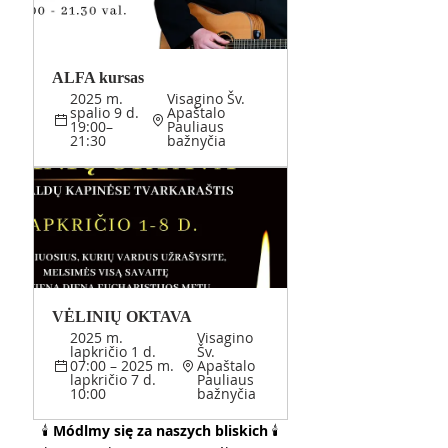
ALFA kursas 
2025 m. 
Visagino Šv. 
spalio 9 d. 
Apaštalo 
19:00–
Pauliaus 
21:30
bažnyčia
VĖLINIŲ OKTAVA
2025 m. 
Visagino 
lapkričio 1 d. 
Šv. 
07:00 – 2025 m. 
Apaštalo 
lapkričio 7 d. 
Pauliaus 
10:00
bažnyčia
🕯️ 
Módlmy się za naszych bliskich
 🕯️