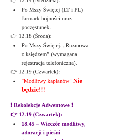
👉 12.14 (Niedziela):
Po Mszy Świętej (LT i PL) 
Jarmark hojności oraz 
poczęstunek.
👉 12.18 (Środa):
Po Mszy Świętej: „Rozmowa 
z księdzem” (wymagana 
rejestracja telefoniczna).
👉 12.19 (Czwartek):
Nie 
"Modlitwy kapłanów" 
będzie!!!
❗️ Rekolekcje Adwentowe ❗️
👉 12.19 (Czwartek):
18.45 – Wieczór modlitwy, 
adoracji i pieśni 