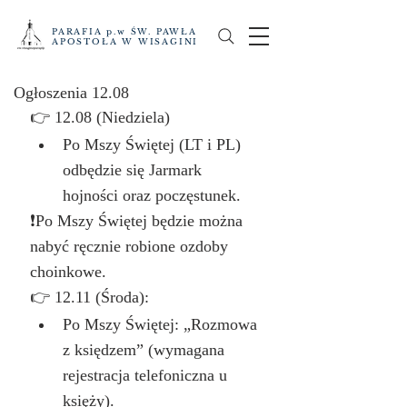
PARAFIA p.w ŚW. PAWŁA
APOSTOŁA W WISAGINI
Ogłoszenia 12.08
👉 12.08 (Niedziela)
Po Mszy Świętej (LT i PL) 
odbędzie się Jarmark 
hojności oraz poczęstunek.
❗️Po Mszy Świętej będzie można 
nabyć ręcznie robione ozdoby 
choinkowe.
👉 12.11 (Środa):
Po Mszy Świętej: „Rozmowa 
z księdzem” (wymagana 
rejestracja telefoniczna u 
księży).