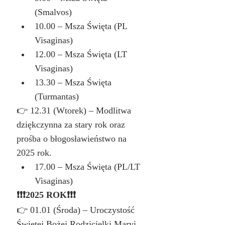
(Smalvos)
10.00 – Msza Święta (PL 
Visaginas)
12.00 – Msza Święta (LT 
Visaginas)
13.30 – Msza Święta 
(Turmantas)
👉 12.31 (Wtorek) – Modlitwa 
dziękczynna za stary rok oraz 
prośba o błogosławieństwo na 
2025 rok.
17.00 – Msza Święta (PL/LT 
Visaginas)
❗️❗️❗️2025 ROK❗️❗️❗️
👉 01.01 (Środa) – Uroczystość 
Świętej Bożej Rodzicielki Maryi 