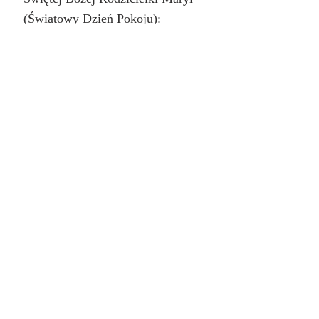
(Światowy Dzień Pokoju):
10.00 – Msza Święta (PL 
Visaginas)
12.00 – Msza Święta (LT 
Visaginas)