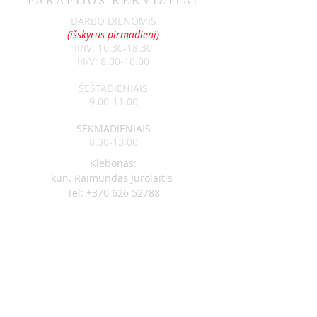
PARAPIJOS REKVIZITAI
OGŁOSZENIA 07-05
OGŁOSZENIA 06-
DARBO DIENOMIS
(išskyrus pirmadienį)
II/IV:
16.30-18.30
III/V:
8.00-10.00
ŠEŠTADIENIAIS
9.00-11.00
SEKMADIENIAIS
8.30-13.00
Klebonas:
kun. Raimundas Jurolaitis
Tel:
+370 626 52788
Vikaras:
kun. Edgar Šostak
Tel:
+370 614 64237
Visagino Šv. Apaštalo Pauliaus
parapija
Įm. kodas
291300550