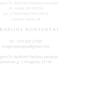
agino Šv. Apaštalo Pauliaus parapija
OSZENIA 06-14
Įm. kodas 291300550
a/s LT764010041700118014
Luminor Bank, AB
RAPIJOS KONTAKTAI
Tel.: +370 625 27339
visaginoparapija@gmail.com
agino Šv. Apaštalo Pauliaus parapija
Santarvės g. 1, Visaginas, 31138