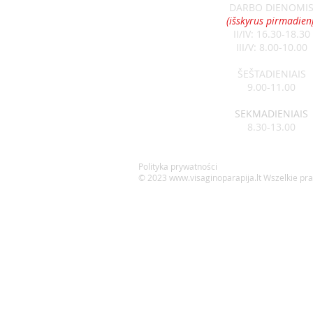
DARBO DIENOMI
OGŁOSZENIA 07-12
(išskyrus pirmadienį
II/IV: 16.30-18.30
III/V: 8.00-10.00
ŠEŠTADIENIAIS
9.00-11.00
SEKMADIENIAIS
8.30-13.00
Polityka prywatności
© 2023
www.visaginoparapija.lt
Wszelkie pr