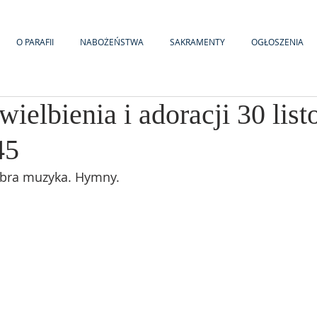
O PARAFII
NABOŻEŃSTWA
SAKRAMENTY
OGŁOSZENIA
ielbienia i adoracji 30 list
45
obra muzyka. Hymny.