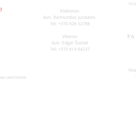
S
Vis
OGŁOSZENIA 07-05
OGŁ
)
Klebonas:
kun. Raimundas Jurolaitis
Tel: +370 626 52788
Vikaras:
PA
kun. Edgar Šostak
Tel: +370 614 64237
Vis
awa zastrzeżone