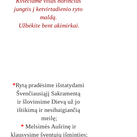
Kviečiame visus norinčius 
jungtis į ketvirtadienio ryto 
maldą. 
Užbėkite bent akimirkai.
*
Rytą pradėsime išstatydami 
Švenčiausiąjį Sakramentą 
ir šlovinsime Dievą už jo 
ištikimą ir nesibaigiančią 
meilę;
* 
Melsimės Aušrinę ir 
klausysime šventųjų išminties;