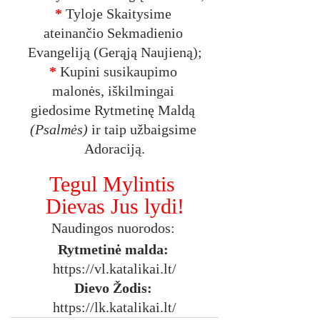
* 
Tyloje
Skaitysime 
ateinančio Sekmadienio 
Evangeliją (Gerąją Naujieną);
*
 Kupini susikaupimo 
malonės, iškilmingai 
giedosime Rytmetinę Maldą 
(Psalmės)
 ir taip užbaigsime 
Adoraciją.
Tegul Mylintis 
Dievas Jus lydi!
Naudingos nuorodos: 
Rytmetinė malda:
https://vl.katalikai.lt/
Dievo Žodis:
https://lk.katalikai.lt/