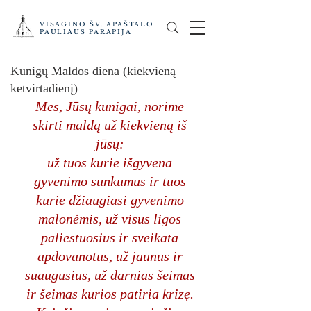
VISAGINO ŠV. APAŠTALO
PAULIAUS PARAPIJA
Kunigų Maldos diena (kiekvieną
ketvirtadienį)
Mes, Jūsų kunigai, norime 
skirti maldą už kiekvieną iš 
jūsų: 
už tuos kurie išgyvena 
gyvenimo sunkumus ir tuos 
kurie džiaugiasi gyvenimo 
malonėmis, už visus ligos 
paliestuosius ir sveikata 
apdovanotus, už jaunus ir 
suaugusius, už darnias šeimas 
ir šeimas kurios patiria krizę. 