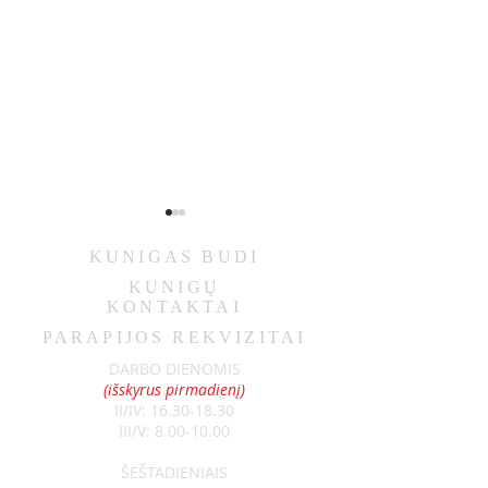
KUNIGAS
BUDI
KUNIGŲ
KONTAKTAI
PARAPIJOS REKVIZITAI
SKELBIMAI 07-05
SKELBIMAI 06-14
DARBO DIENOMIS
(išskyrus pirmadienį)
II/IV:
16.30-18.30
III/V:
8.00-10.00
ŠEŠTADIENIAIS