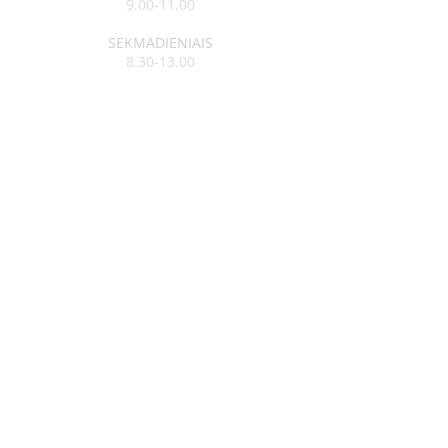
9.00-11.00
SEKMADIENIAIS
8.30-13.00
Klebonas:
kun. Raimundas Jurolaitis
Tel:
+370 626 52788
Vikaras:
kun. Edgar Šostak
Tel:
+370 614 64237
Visagino Šv. Apaštalo Pauliaus
parapija
Įm. kodas
291300550
a/s LT764010041700118014
Luminor Bank, AB
PARAPIJOS KONTAKTAI
Tel.:
+370 625 27339