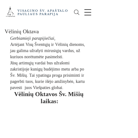
VISAGINO ŠV. APAŠTALO
PAULIAUS PARAPIJA
Vėlinių Oktava
Gerbiamieji parapijiečiai,
Artėjant Visų Šventųjų ir Vėlinių dienoms, 
jau galima užrašyti mirusiųjų vardus, už 
kuriuos norėtumėte pasimelsti. 
Jūsų artimųjų vardai bus užrašomi 
zakristijoje kunigų budėjimo metu arba po 
Šv. Mišių. Tai ypatinga proga prisiminti ir 
pagerbti tuos, kurie išėjo amžinybėn, kartu 
pavesti  juos Viešpaties globai.
Vėlinių Oktavos Šv. Mišių 
laikas: