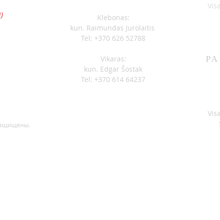
S
Vis
ОБЪЯВЛЕНИЯ 07-05
ОБЪ
)
Klebonas:
kun. Raimundas Jurolaitis
Tel: +370 626 52788
Vikaras:
PA
kun. Edgar Šostak
Tel: +370 614 64237
Vis
защищены.