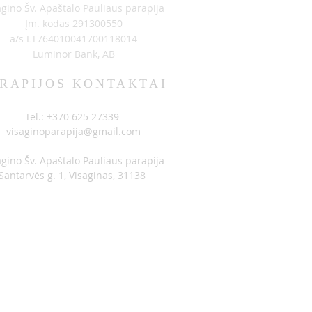
agino Šv. Apaštalo Pauliaus parapija
ЯВЛЕНИЯ 06-14
Įm. kodas 291300550
a/s LT764010041700118014
Luminor Bank, AB
RAPIJOS KONTAKTAI
Tel.: +370 625 27339
visaginoparapija@gmail.com
agino Šv. Apaštalo Pauliaus parapija
Santarvės g. 1, Visaginas, 31138