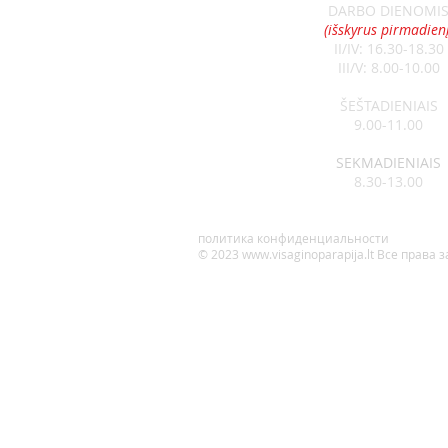
DARBO DIENOMI
ОБЪЯВЛЕНИЯ 07-12
(išskyrus pirmadienį
II/IV: 16.30-18.30
III/V: 8.00-10.00
ŠEŠTADIENIAIS
9.00-11.00
SEKMADIENIAIS
8.30-13.00
политика конфиденциальности
© 2023
www.visaginoparapija.lt
Все права 