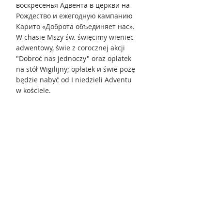
воскресенья Адвента в церкви на 
Рождество и ежегодную кампанию 
Карито «Доброта объединяет нас».
W chasie Mszy św. święcimy wieniec 
adwentowy, świe z corocznej akcji 
"Dobroć nas jednoczy" oraz oplatek 
na stół Wigilijny; opłatek и świe pożę 
będzie nabyć od I niedzieli Adventu 
w kościele.