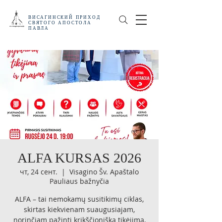
ВИСАГИНСКИЙ
ПРИХОД
СВЯТОГО АПОСТОЛА
ПАВЛА
ALFA KURSAS 2026
чт, 24 сент.
  |  
Visagino Šv. Apaštalo
Pauliaus bažnyčia
ALFA – tai nemokamų susitikimų ciklas,
skirtas kiekvienam suaugusiajam,
norinčiam pažinti krikščionišką tikėjimą,