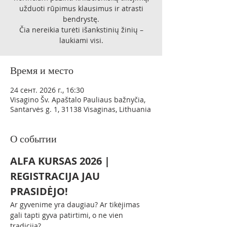
užduoti rūpimus klausimus ir atrasti
bendrystę.
Čia nereikia turėti išankstinių žinių –
laukiami visi.
Время и место
24 сент. 2026 г., 16:30
Visagino Šv. Apaštalo Pauliaus bažnyčia,
Santarvės g. 1, 31138 Visaginas, Lithuania
О событии
ALFA KURSAS 2026 | 
REGISTRACIJA JAU 
PRASIDĖJO!
Ar gyvenime yra daugiau? Ar tikėjimas 
gali tapti gyva patirtimi, o ne vien 
tradicija?