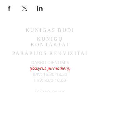
KUNIGAS
BUDI
KUNIGŲ
KONTAKTAI
PARAPIJOS REKVIZITAI
DARBO DIENOMIS
(išskyrus pirmadienį)
II/IV:
16.30-18.30
III/V:
8.00-10.00
ŠEŠTADIENIAIS
9.00-11.00
SEKMADIENIAIS
8.30-13.00
Klebonas:
kun. Raimundas Jurolaitis
Tel:
+370 626 52788