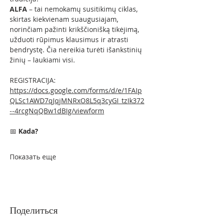
ALFA
 – tai nemokamų susitikimų ciklas, 
skirtas kiekvienam suaugusiajam, 
norinčiam pažinti krikščionišką tikėjimą, 
užduoti rūpimus klausimus ir atrasti 
bendrystę. Čia nereikia turėti išankstinių 
žinių – laukiami visi.
REGISTRACIJA:
https://docs.google.com/forms/d/e/1FAIp
QLSc1AWD7qJqjMNRxO8L5q3cyGI_tzIk372
--4rcgNqQBw1dBIg/viewform
📅 
Kada?
Показать еще
Поделиться