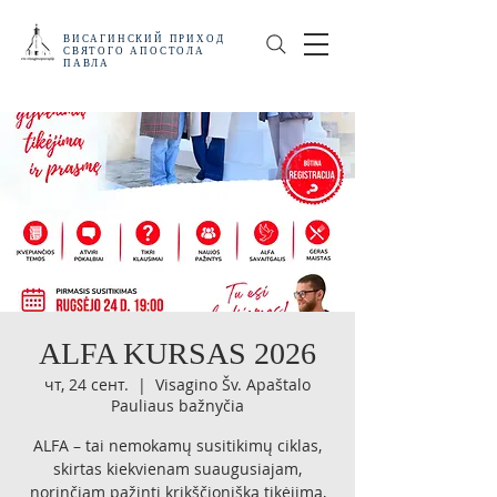
ВИСАГИНСКИЙ
ПРИХОД
СВЯТОГО АПОСТОЛА
ПАВЛА
ALFA KURSAS 2026
чт, 24 сент.
  |  
Visagino Šv. Apaštalo
Pauliaus bažnyčia
ALFA – tai nemokamų susitikimų ciklas,
skirtas kiekvienam suaugusiajam,
norinčiam pažinti krikščionišką tikėjimą,