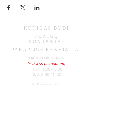
KUNIGAS
BUDI
KUNIGŲ
KONTAKTAI
PARAPIJOS REKVIZITAI
DARBO DIENOMIS
(išskyrus pirmadienį)
II/IV:
16.30-18.30
III/V:
8.00-10.00
ŠEŠTADIENIAIS
9.00-11.00
SEKMADIENIAIS
8.30-13.00
Klebonas:
kun. Raimundas Jurolaitis
Tel:
+370 626 52788