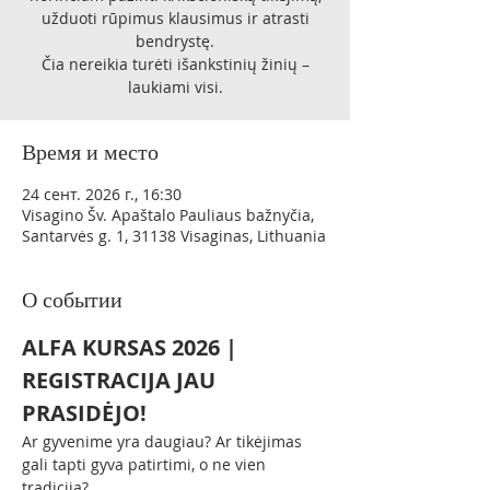
užduoti rūpimus klausimus ir atrasti
bendrystę.
Čia nereikia turėti išankstinių žinių –
laukiami visi.
Время и место
24 сент. 2026 г., 16:30
Visagino Šv. Apaštalo Pauliaus bažnyčia,
Santarvės g. 1, 31138 Visaginas, Lithuania
О событии
ALFA KURSAS 2026 | 
REGISTRACIJA JAU 
PRASIDĖJO!
Ar gyvenime yra daugiau? Ar tikėjimas 
gali tapti gyva patirtimi, o ne vien 
tradicija?