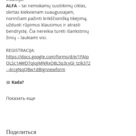
ALFA
 – tai nemokamų susitikimų ciklas, 
skirtas kiekvienam suaugusiajam, 
norinčiam pažinti krikščionišką tikėjimą, 
užduoti rūpimus klausimus ir atrasti 
bendrystę. Čia nereikia turėti išankstinių 
žinių – laukiami visi.
REGISTRACIJA:
https://docs.google.com/forms/d/e/1FAIp
QLSc1AWD7qJqjMNRxO8L5q3cyGI_tzIk372
--4rcgNqQBw1dBIg/viewform
📅 
Kada?
Показать еще
Поделиться