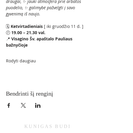
draugai, ✨ jauki atmosfera prie arbatos 
puodelio, ✨ galimybė pažvelgti į savo 
gyvenimą iš naujo.
🗓 
Ketvirtadieniais 
[ iki gruodžio 11 d. ]
🕖 
19.00 – 21.30 val.
📍 
Visagino Šv. apaštalo Pauliaus 
bažnyčioje
Rodyti daugiau
Bendrinti šį renginį
KUNIGAS
BUDI