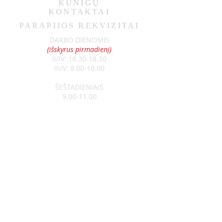
KUNIGŲ
KONTAKTAI
PARAPIJOS REKVIZITAI
DARBO DIENOMIS
(išskyrus pirmadienį)
II/IV:
16.30-18.30
III/V:
8.00-10.00
ŠEŠTADIENIAIS
9.00-11.00
SEKMADIENIAIS
8.30-13.00
Klebonas:
kun. Raimundas Jurolaitis
Tel:
+370 626 52788
Vikaras:
kun. Edgar Šostak
Tel:
+370 614 64237
Visagino Šv. Apaštalo Pauliaus