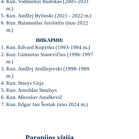
K
un. Vidmantas Rudokas
(2005-2021
m.)
K
un. Andžej Bylinski
(2021 - 2022
m.)
K
un. Raimundas Jurolaitis (nuo 2022
m.)
ВИКАРИИ:
Kun. Edvard Kopytko
(1993-1994
m.)
Kun. Gintautas Stanevičius
(1996-1997
m.)
Kun. Andžej Andžejevski
(1998-1999
m.)
Kun. Stasys Guja
Kun. Arnoldas Smalsys
Kun. Miroslav Anuškevič
​Kun. Edgar Jan Šostak (nuo 2024 m.)
Parapijos vizija