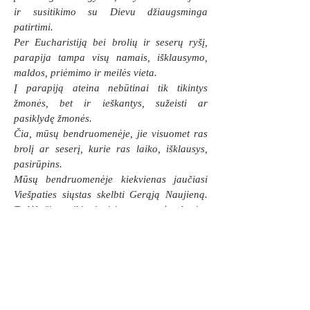
ir susitikimo su Dievu džiaugsminga
patirtimi.
Per Eucharistiją bei brolių ir seserų ryšį,
parapija tampa visų namais, išklausymo,
maldos, priėmimo ir meilės vieta.
Į parapiją ateina nebūtinai tik tikintys
žmonės, bet ir ieškantys, sužeisti ar
pasiklydę žmonės.
Čia, mūsų bendruomenėje, jie visuomet ras
brolį ar seserį, kurie ras laiko, išklausys,
pasirūpins.
Mūsų bendruomenėje kiekvienas jaučiasi
Viešpaties siųstas skelbti Gerąją Naujieną.
Todėl čia veikia įvairios tarnystės, kurios
atliepia žmonių poreikius. Pvz.: yra grupė,
pasiryžusi organizuoti specialius tikėjimo
kursus ieškantiesiems ir lydėti šiuos žmones
jų tikėjimo kelionėje. Yra tarnystė, kuri
rūpinasi sergančiais, pagyvenusiais ir
vienišais žmonėmis. Taip pat yra grupė