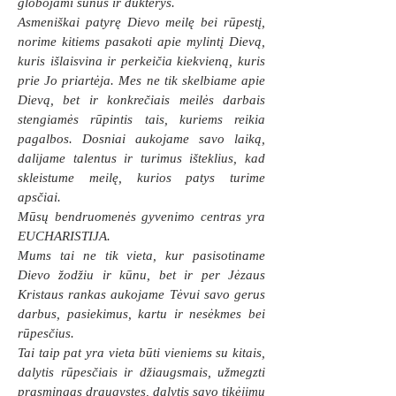
globojami sūnūs ir dukterys.
Asmeniškai patyrę Dievo meilę bei rūpestį,
norime kitiems pasakoti apie mylintį Dievą,
kuris išlaisvina ir perkeičia kiekvieną, kuris
prie Jo priartėja. Mes ne tik skelbiame apie
Dievą, bet ir konkrečiais meilės darbais
stengiamės rūpintis tais, kuriems reikia
pagalbos. Dosniai aukojame savo laiką,
dalijame talentus ir turimus išteklius, kad
skleistume meilę, kurios patys turime
apsčiai.
Mūsų bendruomenės gyvenimo centras yra
EUCHARISTIJA.
Mums tai ne tik vieta, kur pasisotiname
Dievo žodžiu ir kūnu, bet ir per Jėzaus
Kristaus rankas aukojame Tėvui savo gerus
darbus, pasiekimus, kartu ir nesėkmes bei
rūpesčius.
Tai taip pat yra vieta būti vieniems su kitais,
dalytis rūpesčiais ir džiaugsmais, užmegzti
prasmingas draugystes, dalytis savo tikėjimu