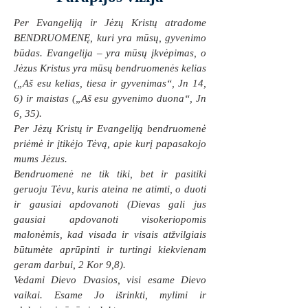
Per Evangeliją ir Jėzų Kristų atradome
BENDRUOMENĘ, kuri yra mūsų, gyvenimo
būdas. Evangelija – yra mūsų įkvėpimas, o
Jėzus Kristus yra mūsų bendruomenės kelias
(„Aš esu kelias, tiesa ir gyvenimas“, Jn 14,
6) ir maistas („Aš esu gyvenimo duona“, Jn
6, 35).
Per Jėzų Kristų ir Evangeliją bendruomenė
priėmė ir įtikėjo Tėvą, apie kurį papasakojo
mums Jėzus.
Bendruomenė ne tik tiki, bet ir pasitiki
geruoju Tėvu, kuris ateina ne atimti, o duoti
ir gausiai apdovanoti (Dievas gali jus
gausiai apdovanoti visokeriopomis
malonėmis, kad visada ir visais atžvilgiais
būtumėte aprūpinti ir turtingi kiekvienam
geram darbui, 2 Kor 9,8).
Vedami Dievo Dvasios, visi esame Dievo
vaikai. Esame Jo išrinkti, mylimi ir