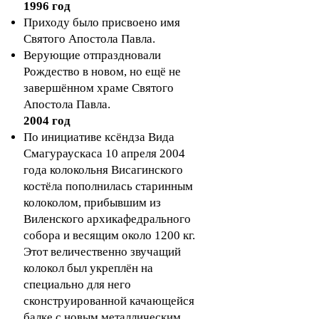
​1996 год
Приходу было присвоено имя
Святого Апостола Павла.
Верующие отпраздновали
Рождество в новом, но ещё не
завершённом храме Святого
Апостола Павла.
2004 год
По инициативе ксёндза Вида
Смагураускаса 10 апреля 2004
года колокольня Висагинского
костёла пополнилась старинным
колоколом, прибывшим из
Виленского архикафедрального
собора и весящим около 1200 кг.
Этот величественно звучащий
колокол был укреплён на
специально для него
сконструированной качающейся
балке с новым металлическим