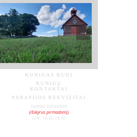
KUNIGAS
BUDI
KUNIGŲ
KONTAKTAI
PARAPIJOS REKVIZITAI
DARBO DIENOMIS
(išskyrus pirmadienį)
II/IV:
16.30-18.30
III/V:
8.00-10.00
ŠEŠTADIENIAIS