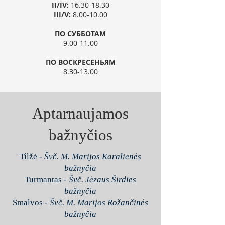
II/IV:
16.30-18.30
III/V:
8.00-10.00
ПО СУББОТАМ​
9.00-11.00
ПО ВОСКРЕСЕНЬЯМ
8.30-13.00
Aptarnaujamos
bažnyčios
Tilžė -
Švč. M. Marijos Karalienės
bažnyčia
Turmantas -
Švč. Jėzaus Širdies
bažnyčia
Smalvos -
Švč. M. Marijos Rožančinės
bažnyčia