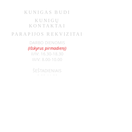
KUNIGAS
BUDI
KUNIGŲ
KONTAKTAI
PARAPIJOS REKVIZITAI
DARBO DIENOMIS
(išskyrus pirmadienį)
II/IV:
16.30-18.30
III/V:
8.00-10.00
ŠEŠTADIENIAIS
9.00-11.00
SEKMADIENIAIS
8.30-13.00
Klebonas:
kun. Raimundas Jurolaitis
Tel:
+370 626 52788
Vikaras: