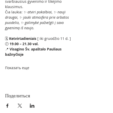
svarbiausius gyvenimo ir tikėjimo 
klausimus.
Čia laukia: 
✨ atviri pokalbiai, ✨ nauji 
draugai, ✨ jauki atmosfera prie arbatos 
puodelio, ✨ galimybė pažvelgti į savo 
gyvenimą iš naujo.
🗓 
Ketvirtadieniais 
[ iki gruodžio 11 d. ]
🕖 
19.00 – 21.30 val.
📍 
Visagino Šv. apaštalo Pauliaus 
bažnyčioje
Показать еще
Поделиться