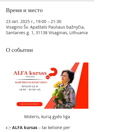
Время и место
23 окт. 2025 г., 19:00 – 21:30
Visagino Šv. Apaštalo Pauliaus bažnyčia,
Santarvės g. 1, 31138 Visaginas, Lithuania
О событии
Moteris, kurią gydo liga
👉 
ALFA kursas
 – tai kelionė per 