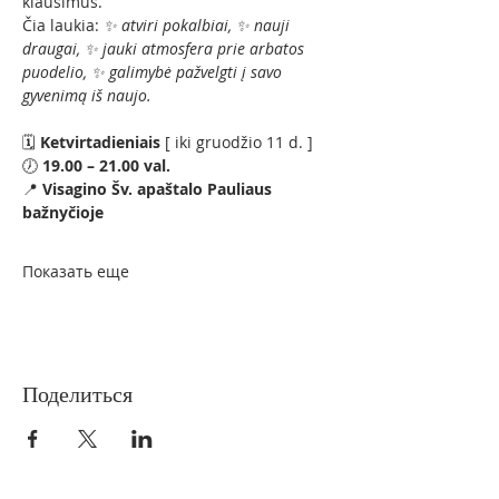
klausimus.
Čia laukia: 
✨ atviri pokalbiai, ✨ nauji 
draugai, ✨ jauki atmosfera prie arbatos 
puodelio, ✨ galimybė pažvelgti į savo 
gyvenimą iš naujo.
🗓 
Ketvirtadieniais 
[ iki gruodžio 11 d. ]
🕖 
19.00 – 21.00 val.
📍 
Visagino Šv. apaštalo Pauliaus 
bažnyčioje
Показать еще
Поделиться