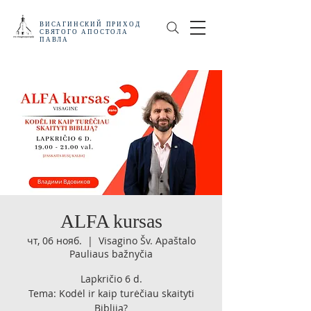
ВИСАГИНСКИЙ
ПРИХОД
СВЯТОГО АПОСТОЛА
ПАВЛА
ALFA kursas
чт, 06 нояб.
  |  
Visagino Šv. Apaštalo
Pauliaus bažnyčia
Lapkričio 6 d.
Tema: Kodėl ir kaip turėčiau skaityti
Bibliją?