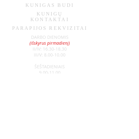
KUNIGAS
BUDI
KUNIGŲ
KONTAKTAI
PARAPIJOS REKVIZITAI
DARBO DIENOMIS
(išskyrus pirmadienį)
II/IV:
16.30-18.30
III/V:
8.00-10.00
ŠEŠTADIENIAIS
9.00-11.00
SEKMADIENIAIS
8.30-13.00
Klebonas:
kun. Raimundas Jurolaitis
Tel:
+370 626 52788
Vikaras:
kun. Edgar Šostak
Tel:
+370 614 64237