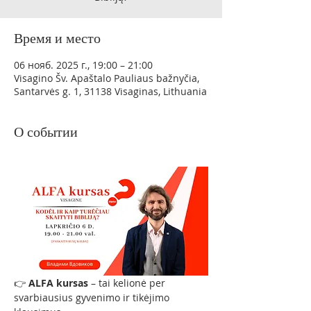
Время и место
06 нояб. 2025 г., 19:00 – 21:00
Visagino Šv. Apaštalo Pauliaus bažnyčia,
Santarvės g. 1, 31138 Visaginas, Lithuania
О событии
👉 
ALFA kursas
 – tai kelionė per 
svarbiausius gyvenimo ir tikėjimo 