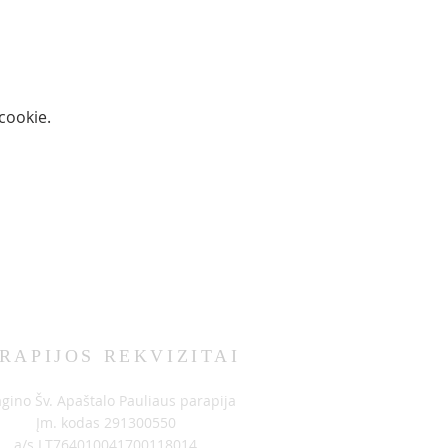
ookie.
RAPIJOS REKVIZITAI
agino Šv. Apaštalo Pauliaus parapija
Įm. kodas 291300550
a/s LT764010041700118014