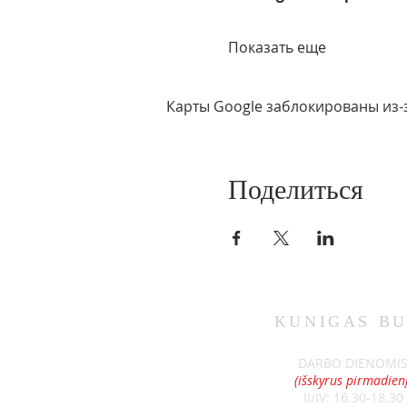
Показать еще
Карты Google заблокированы из-
Поделиться
KUNIGAS
BU
DARBO DIENOMI
(išskyrus pirmadienį
II/IV: 16.30-18.30