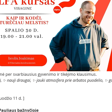
ionė per svarbiausius gyvenimo ir tikėjimo klausimus.
i, ✨ nauji draugai, ✨ jauki atmosfera prie arbatos puodelio, ✨ ga
ruodžio 11 d. ]
 Pauliaus bažnyčioje