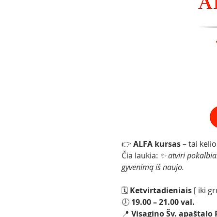
👉 
ALFA kursas
 – tai kel
Čia laukia: 
✨ atviri pokalbia
gyvenimą iš naujo.
🗓 
Ketvirtadieniais 
[ iki g
🕖 
19.00 – 21.00 val.
📍 
Visagino Šv. apaštalo