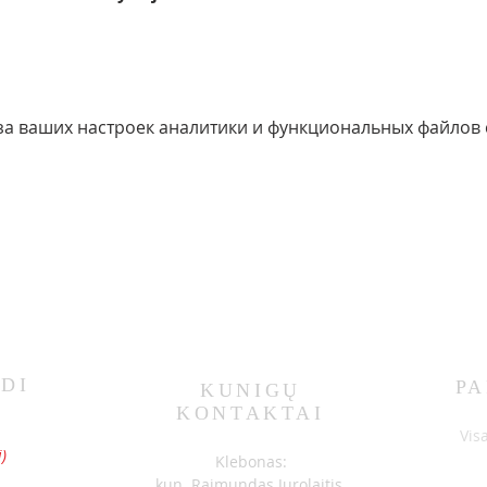
за ваших настроек аналитики и функциональных файлов c
DI
PA
KUNIGŲ
KONTAKTAI
S
Vis
)
Klebonas:
kun. Raimundas Jurolaitis