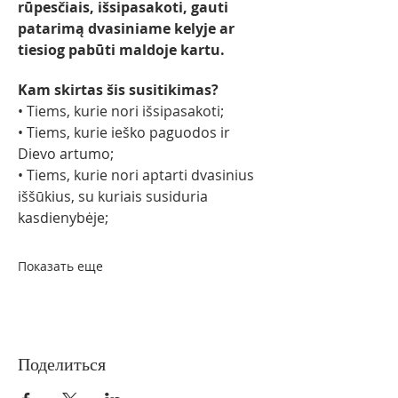
rūpesčiais, išsipasakoti, gauti 
patarimą dvasiniame kelyje ar 
tiesiog pabūti maldoje kartu.
Kam skirtas šis susitikimas?
• Tiems, kurie nori išsipasakoti;
• Tiems, kurie ieško paguodos ir 
Dievo artumo;
• Tiems, kurie nori aptarti dvasinius 
iššūkius, su kuriais susiduria 
kasdienybėje;
Показать еще
Поделиться