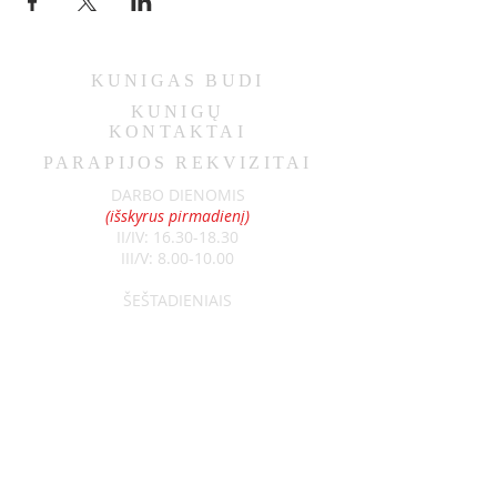
KUNIGAS
BUDI
KUNIGŲ
KONTAKTAI
PARAPIJOS REKVIZITAI
DARBO DIENOMIS
(išskyrus pirmadienį)
II/IV:
16.30-18.30
III/V:
8.00-10.00
ŠEŠTADIENIAIS
9.00-11.00
SEKMADIENIAIS
8.30-13.00
Klebonas:
kun. Raimundas Jurolaitis
Tel:
+370 626 52788