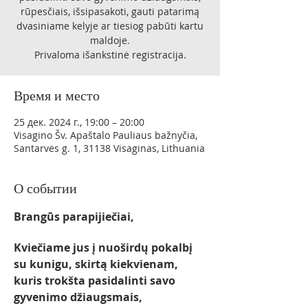
rūpesčiais, išsipasakoti, gauti patarimą
dvasiniame kelyje ar tiesiog pabūti kartu
maldoje.
Privaloma išankstinė registracija.
Время и место
25 дек. 2024 г., 19:00 – 20:00
Visagino Šv. Apaštalo Pauliaus bažnyčia,
Santarvės g. 1, 31138 Visaginas, Lithuania
О событии
Brangūs parapijiečiai,
Kviečiame jus į nuoširdų pokalbį 
su kunigu, skirtą kiekvienam, 
kuris trokšta pasidalinti savo 
gyvenimo džiaugsmais, 