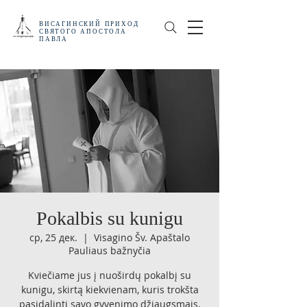
ВИСАГИНСКИЙ
ПРИХОД
СВЯТОГО АПОСТОЛА
ПАВЛА
Pokalbis su kunigu
ср, 25 дек.
  |  
Visagino Šv. Apaštalo
Pauliaus bažnyčia
Kviečiame jus į nuoširdų pokalbį su
kunigu, skirtą kiekvienam, kuris trokšta
pasidalinti savo gyvenimo džiaugsmais,