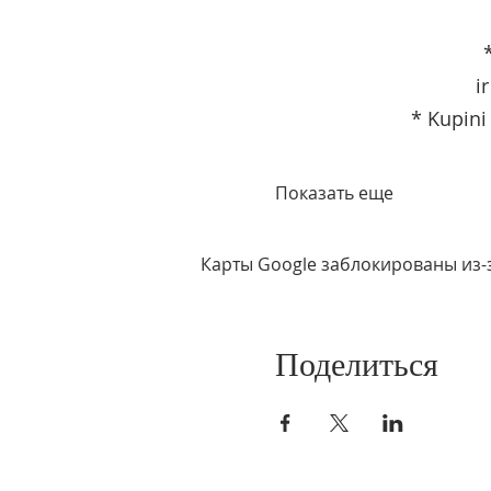
i
* Kupini
Показать еще
Карты Google заблокированы из-
Поделиться