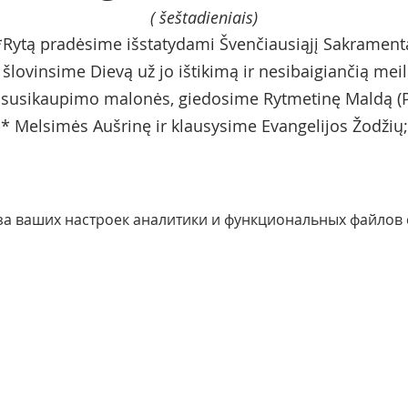
( šeštadieniais)
*Rytą pradėsime išstatydami Švenčiausiąjį Sakrament
r šlovinsime Dievą už jo ištikimą ir nesibaigiančią meil
 susikaupimo malonės, giedosime Rytmetinę Maldą (
* Melsimės Aušrinę ir klausysime Evangelijos Žodžių;
за ваших настроек аналитики и функциональных файлов c