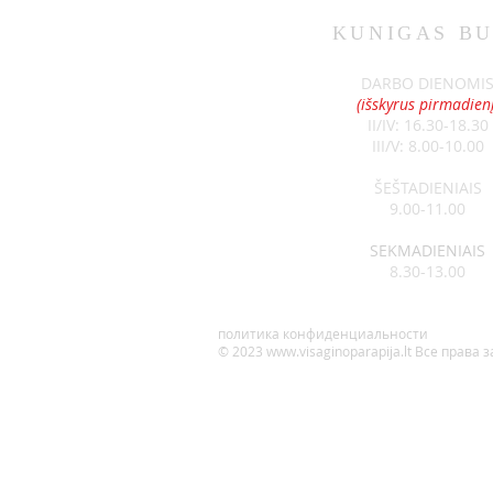
KUNIGAS
BU
DARBO DIENOMI
(išskyrus pirmadienį
II/IV: 16.30-18.30
III/V: 8.00-10.00
ŠEŠTADIENIAIS
9.00-11.00
SEKMADIENIAIS
8.30-13.00
политика конфиденциальности
© 2023
www.visaginoparapija.lt
Все права 