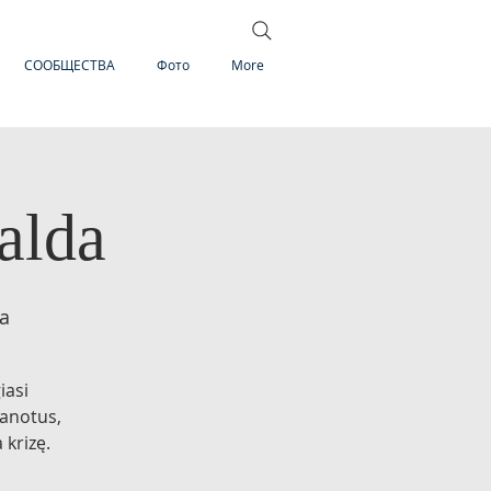
СООБЩЕСТВА
Фото
More
alda
ia
iasi
vanotus,
 krizę.