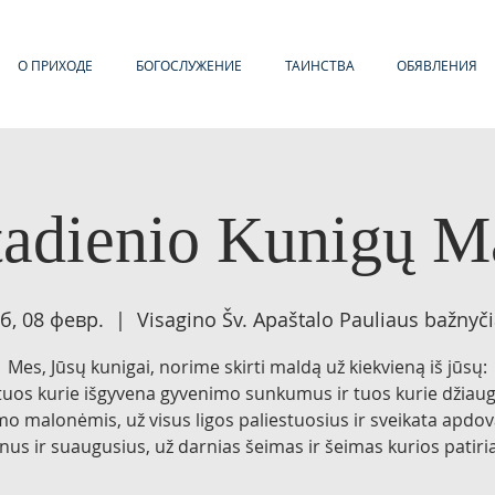
О ПРИХОДЕ
БОГОСЛУЖЕНИЕ
ТАИНСТВА
ОБЯВЛЕНИЯ
tadienio Kunigų M
б, 08 февр.
  |  
Visagino Šv. Apaštalo Pauliaus bažnyč
Mes, Jūsų kunigai, norime skirti maldą už kiekvieną iš jūsų:
tuos kurie išgyvena gyvenimo sunkumus ir tuos kurie džiaug
o malonėmis, už visus ligos paliestuosius ir sveikata apdo
nus ir suaugusius, už darnias šeimas ir šeimas kurios patiria