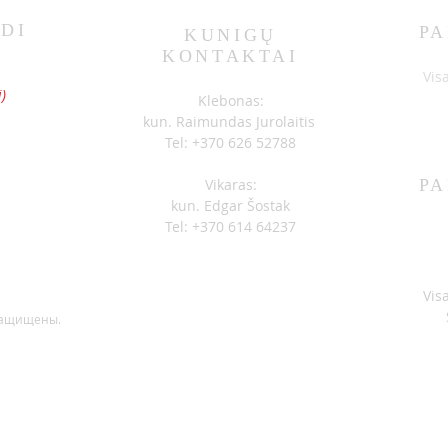
DI
PA
KUNIGŲ
KONTAKTAI
S
Vis
)
Klebonas:
kun. Raimundas Jurolaitis
Tel: +370 626 52788
Vikaras:
PA
kun. Edgar Šostak
Tel: +370 614 64237
Vis
защищены.