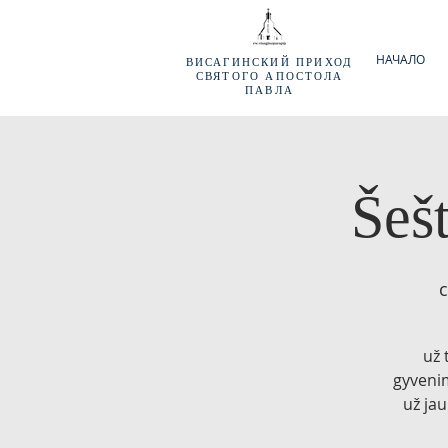
НАЧАЛО
ВИСАГИНСКИЙ
ПРИХОД
СВЯТОГО АПОСТОЛА
ПАВЛА
Šeš
с
už 
gyvenim
už jau