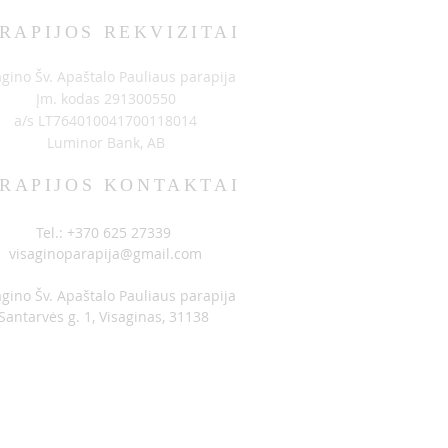
RAPIJOS REKVIZITAI
agino Šv. Apaštalo Pauliaus parapija
Įm. kodas 291300550
a/s LT764010041700118014
Luminor Bank, AB
RAPIJOS KONTAKTAI
Tel.: +370 625 27339
visaginoparapija@gmail.com
agino Šv. Apaštalo Pauliaus parapija
Santarvės g. 1, Visaginas, 31138