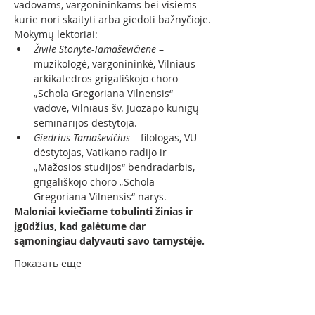
vadovams, vargonininkams bei visiems 
kurie nori skaityti arba giedoti bažnyčioje.
Mokymų lektoriai:
Živilė Stonytė-Tamaševičienė
 – 
muzikologė, vargonininkė, Vilniaus 
arkikatedros grigališkojo choro 
„Schola Gregoriana Vilnensis“ 
vadovė, Vilniaus šv. Juozapo kunigų 
seminarijos dėstytoja.
Giedrius Tamaševičius
 – filologas, VU 
dėstytojas, Vatikano radijo ir 
„Mažosios studijos“ bendradarbis, 
grigališkojo choro „Schola 
Gregoriana Vilnensis“ narys. 
Maloniai kviečiame tobulinti žinias ir 
įgūdžius, kad galėtume dar 
sąmoningiau dalyvauti savo tarnystėje.
Показать еще