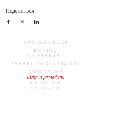
Поделиться
KUNIGAS
BUDI
KUNIGŲ
KONTAKTAI
PARAPIJOS REKVIZITAI
DARBO DIENOMIS
(išskyrus pirmadienį)
II/IV:
16.30-18.30
III/V:
8.00-10.00
ŠEŠTADIENIAIS
9.00-11.00
SEKMADIENIAIS
8.30-13.00