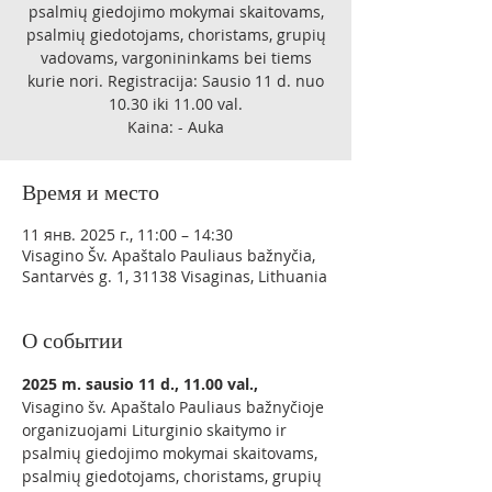
psalmių giedojimo mokymai skaitovams,
psalmių giedotojams, choristams, grupių
vadovams, vargonininkams bei tiems
kurie nori. Registracija: Sausio 11 d. nuo
10.30 iki 11.00 val.
Kaina: - Auka
Время и место
11 янв. 2025 г., 11:00 – 14:30
Visagino Šv. Apaštalo Pauliaus bažnyčia,
Santarvės g. 1, 31138 Visaginas, Lithuania
О событии
2025 m. sausio 11 d., 11.00 val., 
Visagino šv. Apaštalo Pauliaus bažnyčioje 
organizuojami Liturginio skaitymo ir 
psalmių giedojimo mokymai skaitovams, 
psalmių giedotojams, choristams, grupių 