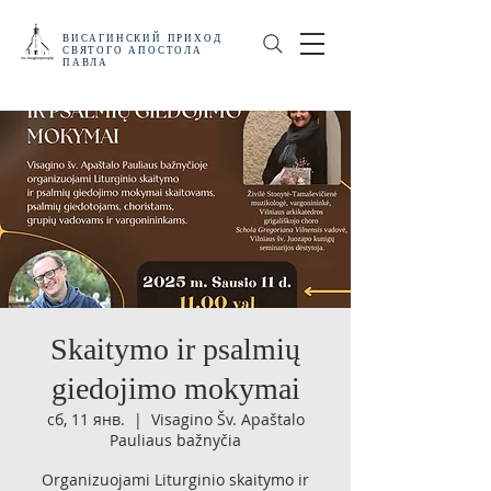
ВИСАГИНСКИЙ
ПРИХОД
СВЯТОГО АПОСТОЛА
ПАВЛА
Skaitymo ir psalmių
giedojimo mokymai
сб, 11 янв.
  |  
Visagino Šv. Apaštalo
Pauliaus bažnyčia
Organizuojami Liturginio skaitymo ir