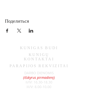
Поделиться
KUNIGAS
BUDI
KUNIGŲ
KONTAKTAI
PARAPIJOS REKVIZITAI
DARBO DIENOMIS
(išskyrus pirmadienį)
II/IV:
16.30-18.30
III/V:
8.00-10.00
ŠEŠTADIENIAIS
9.00-11.00