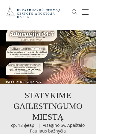
ВИСАГИНСКИЙ
ПРИХОД
СВЯТОГО АПОСТОЛА
ПАВЛА
STATYKIME
GAILESTINGUMO
MIESTĄ
ср, 18 февр.
  |  
Visagino Šv. Apaštalo
Pauliaus bažnyčia