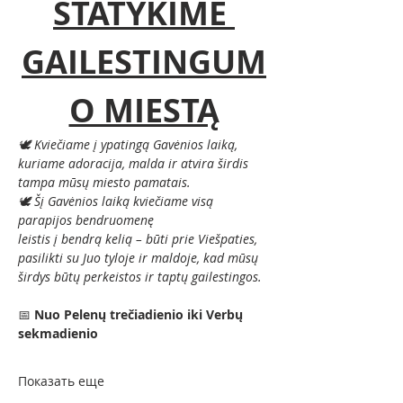
STATYKIME 
GAILESTINGUM
O MIESTĄ
🕊️ Kviečiame į ypatingą Gavėnios laiką, 
kuriame adoracija, malda ir atvira širdis 
tampa mūsų miesto pamatais.
🕊️ Šį Gavėnios laiką kviečiame visą 
parapijos bendruomenę
leistis į bendrą kelią – būti prie Viešpaties, 
pasilikti su Juo tyloje ir maldoje, kad mūsų 
širdys būtų perkeistos ir taptų gailestingos.
📅 
Nuo Pelenų trečiadienio iki Verbų 
sekmadienio
Показать еще