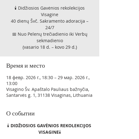
🕯️ Didžiosios Gavėnios rekolekcijos
Visagine
40 dienų Švč. Sakramento adoracija –
24/7
📅 Nuo Pelenų trečiadienio iki Verbų
sekmadienio
(vasario 18 d. – kovo 29 d.)
Время и место
18 февр. 2026 г., 18:30 – 29 мар. 2026 г.,
13:00
Visagino Šv. Apaštalo Pauliaus bažnyčia,
Santarvės g. 1, 31138 Visaginas, Lithuania
О событии
🕯️ 
DIDŽIOSIOS GAVĖNIOS REKOLEKCIJOS 
VISAGINE
🕯️