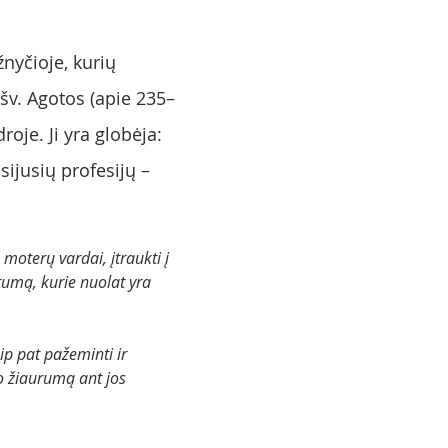
nyčioje, kurių 
šv. Agotos (apie 235–
oje. Ji yra globėja: 
ijusių profesijų – 
ų moterų vardai, įtraukti į 
ltumą, kurie nuolat yra 
ip pat pažeminti ir 
vo žiaurumą ant jos 