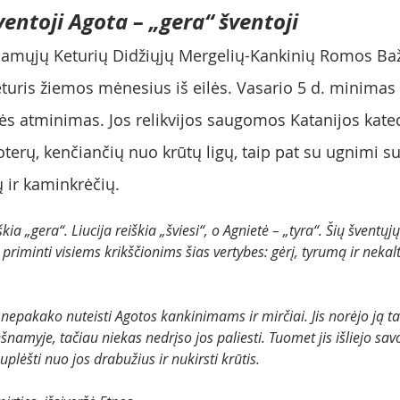
ventoji Agota – „gera“ šventoji
inamųjų Keturių Didžiųjų Mergelių-Kankinių Romos Baž
turis žiemos mėnesius iš eilės. Vasario 5 d. minimas 
ės atminimas. Jos relikvijos saugomos Katanijos katedr
erų, kenčiančių nuo krūtų ligų, taip pat su ugnimi sus
ų ir kaminkrėčių.
škia „gera“. Liucija reiškia „šviesi“, o Agnietė – „tyra“. Šių šventųj
tų priminti visiems krikščionims šias vertybes: gėrį, tyrumą ir neka
 nepakako nuteisti Agotos kankinimams ir mirčiai. Jis norėjo ją ta
ešnamyje, tačiau niekas nedrįso jos paliesti. Tuomet jis išliejo sa
ėšti nuo jos drabužius ir nukirsti krūtis.