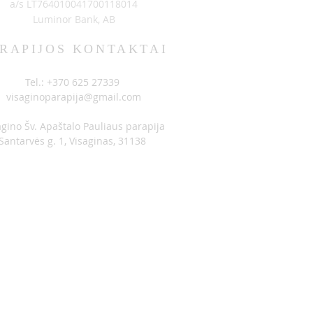
a/s LT764010041700118014
Luminor Bank, AB
RAPIJOS KONTAKTAI
Tel.: +370 625 27339
visaginoparapija@gmail.com
agino Šv. Apaštalo Pauliaus parapija
Santarvės g. 1, Visaginas, 31138