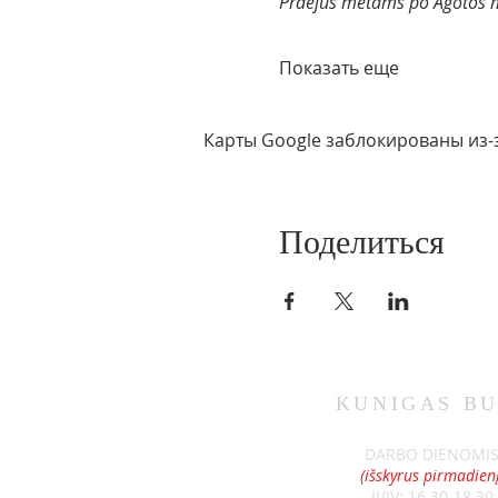
Praėjus metams po Agotos mi
Показать еще
Карты Google заблокированы из-
Поделиться
KUNIGAS
BU
DARBO DIENOMI
(išskyrus pirmadienį
II/IV: 16.30-18.30