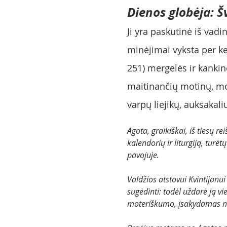
Dienos globėja: Š
Ji yra paskutinė iš vad
minėjimai vyksta per ke
251) mergelės ir kankin
maitinančių motinų, mot
varpų liejikų, auksakali
Agota, graikiškai, iš tiesų rei
kalendorių ir liturgiją, turė
pavojuje.
Valdžios atstovui Kvintijanui
sugėdinti: todėl uždarė ją vi
moteriškumo, įsakydamas nupl