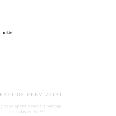
ookie.
RAPIJOS REKVIZITAI
agino Šv. Apaštalo Pauliaus parapija
Įm. kodas 291300550