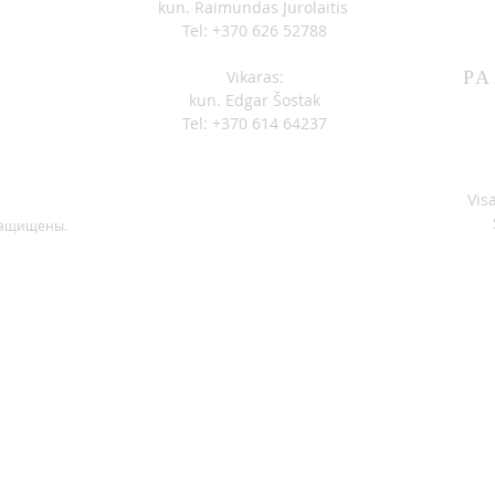
kun. Raimundas Jurolaitis
Tel: +370 626 52788
Vikaras:
PA
kun. Edgar Šostak
Tel: +370 614 64237
Vis
защищены.