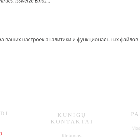
rties, išsiveržė Etnos…
за ваших настроек аналитики и функциональных файлов c
DI
PA
KUNIGŲ
KONTAKTAI
S
Vis
)
Klebonas: