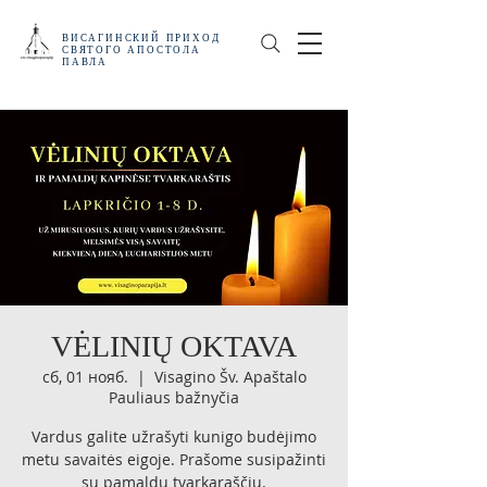
ВИСАГИНСКИЙ
ПРИХОД
СВЯТОГО АПОСТОЛА
ПАВЛА
VĖLINIŲ OKTAVA
сб, 01 нояб.
  |  
Visagino Šv. Apaštalo
Pauliaus bažnyčia
Vardus galite užrašyti kunigo budėjimo
metu savaitės eigoje. Prašome susipažinti
su pamaldų tvarkaraščiu.