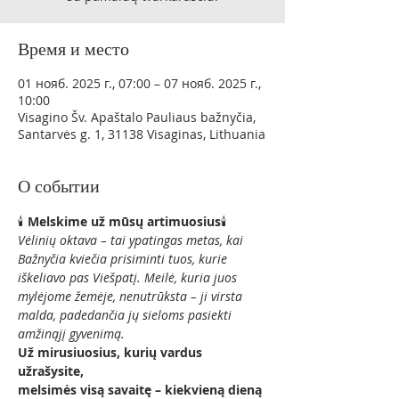
Время и место
01 нояб. 2025 г., 07:00 – 07 нояб. 2025 г.,
10:00
Visagino Šv. Apaštalo Pauliaus bažnyčia,
Santarvės g. 1, 31138 Visaginas, Lithuania
О событии
🕯️ 
Melskime už mūsų artimuosius
🕯️
Vėlinių oktava – tai ypatingas metas, kai 
Bažnyčia kviečia prisiminti tuos, kurie 
iškeliavo pas Viešpatį. Meilė, kuria juos 
mylėjome žemėje, nenutrūksta – ji virsta 
malda, padedančia jų sieloms pasiekti 
amžinąjį gyvenimą.
Už mirusiuosius, kurių vardus 
užrašysite,
melsimės visą savaitę – kiekvieną dieną 