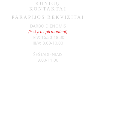
KUNIGŲ
KONTAKTAI
PARAPIJOS REKVIZITAI
DARBO DIENOMIS
(išskyrus pirmadienį)
II/IV:
16.30-18.30
III/V:
8.00-10.00
ŠEŠTADIENIAIS
9.00-11.00
SEKMADIENIAIS
8.30-13.00
Klebonas:
kun. Raimundas Jurolaitis
Tel:
+370 626 52788
Vikaras:
kun. Edgar Šostak
Tel:
+370 614 64237
Visagino Šv. Apaštalo Pauliaus