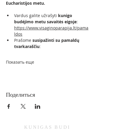
Eucharistijos metu.
Vardus galite užrašyti 
kunigo 
budėjimo metu savaitės eigoje
: 
https://www.visaginoparapija.lt/pama
ldos
Prašome 
susipažinti su pamaldų 
tvarkaraščiu
:
Показать еще
Поделиться
KUNIGAS
BUDI