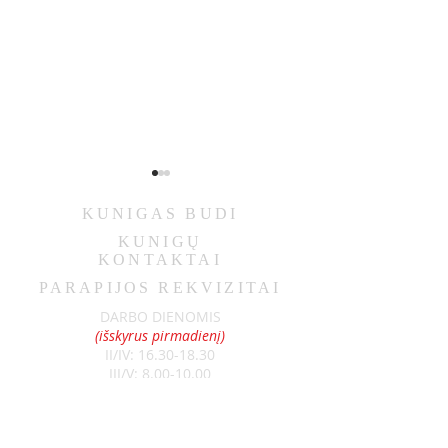
KUNIGAS
BUDI
KUNIGŲ
KONTAKTAI
PARAPIJOS REKVIZITAI
ОБЪЯВЛЕНИЯ 07-05
ОБЪЯВЛЕНИЯ 06-
DARBO DIENOMIS
(išskyrus pirmadienį)
II/IV:
16.30-18.30
III/V:
8.00-10.00
ŠEŠTADIENIAIS
9.00-11.00