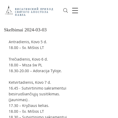
ВИСАГИНСКИЙ
ПРИХОД
СВЯТОГО АПОСТОЛА
ПАВЛА
Skelbimai 2024-03-03
Antradienis, Kovo 5 d.
18.00 – šv. Mišios LT
Trečiadienis, Kovo 6 d.
18.00 – Msza św PL
18.30-20.00 – Adoracija Tyloje.
Ketvirtadienis, Kovo 7 d.
16.45 - Sutvirtinimo sakramentui 
besiruošiančiųjų susitikimas. 
(Jaunimas) .
17.30 – Kryžiaus kelias.
18.00 – šv. Mišios LT
18.30 – Sutvirtinimo sakramentui 