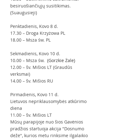
besiruošiančiųjų susitikimas. 
(Suaugusieji)
Penktadienis, Kovo 8 d.
17.30 – Droga Krzyżowa PL
18.00 – Msza św. PL
Sekmadienis, Kovo 10 d.
10.00 – Msza św. 
 (Gorzkie Żale)
12.00 – šv. Mišios LT (Graudūs 
verksmai)
14.00 – šv. Mišios RU
Pirmadienis, Kovo 11 d.
Lietuvos nepriklausomybės atkūrimo 
diena
11.00 – šv. Mišios LT
Mūsų parapijoje nuo šios Gavėnios 
pradžios startuoja akcija "Dosnumo 
dėžė", kurios metu rinksime ilgalaikio 