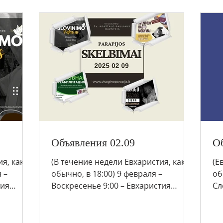
Объявления 02.09
Об
я, как
(В течение недели Евхаристия, как
(Е
 –
обычно, в 18:00) 9 февраля –
об
тия
Воскресенье 9:00 – Евхаристия
Сл
(Смялвас) 10:00 – Евхаристия (PL
(S
Висагинас)...