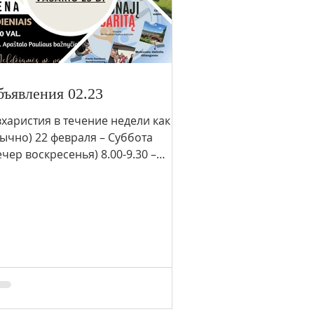
ъявления 02.23
вхаристия в течение недели как
ычно) 22 февраля – Суббота
чер воскресенья) 8.00-9.30 –
олитва священников»
вященники молятся...