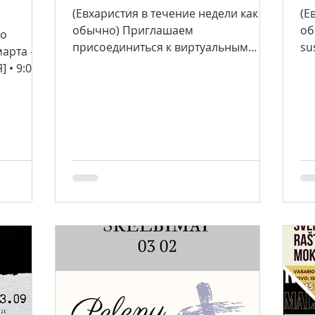
(Евхаристия в течение недели как
(Е
обычно) Приглашаем
об
по
присоединиться к виртуальным
su
арта –
встречам (YouTube) в подготовке к
Ve
 • 9:00 –
Пасхе (LT): 25 марта...
сти