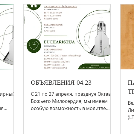
ОБЪЯВЛЕНИЯ 04.23
П
Т
С 21 по 27 апреля, празднуя Октаву
Божьего Милосердия, мы имеем
Ве
ия
особую возможность в молитве
Ли
я (PL/RU
обнять тех, кого любим, кому
(L
желаем духовной...
(в
Ве