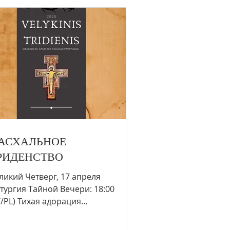
АСХАЛЬНОЕ
РИДЕНСТВО
ликий Четверг, 17 апреля
тургия Тайной Вечери: 18:00
T/PL) Тихая адорация
озможность исповеди): 19:30–22:00
ликая Пятница, 18...