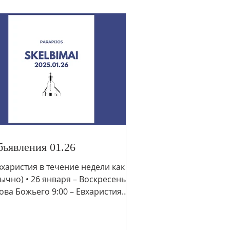
ъявления 01.26
вхаристия в течение недели как
ычно) • 26 января – Воскресенье
ова Божьего 9:00 – Евхаристия
malvos) 10:00 – Евхаристия (PL...