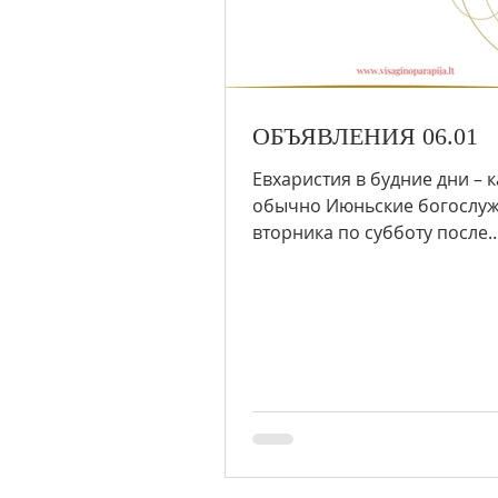
ОБЪЯВЛЕНИЯ 06.01
Евхаристия в будние дни – к
обычно Июньские богослужен
вторника по субботу после
Евхаристии 3 июня (вторник)
молимся за...