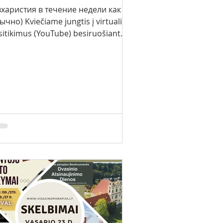
вхаристия в течение недели как
ычно) Kviečiame jungtis į virtualius
sitikimus (YouTube) besiruošiant
lykoms: 18 марта – вторник...