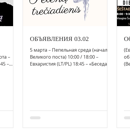
ОБЪЯВЛЕНИЯ 03.02
Об
5 марта – Пепельная среда (начало
(Е
рта –
Великого поста) 10:00 / 18:00 –
об
45 –
Евхаристия (LT/PL) 18:45 – «Беседа со
(Ве
священником» (требуется...
«М
(С