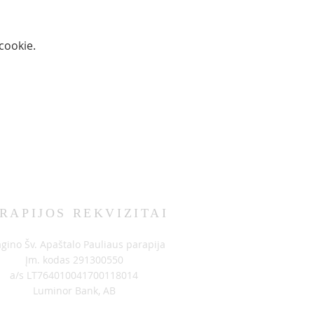
ookie.
RAPIJOS REKVIZITAI
agino Šv. Apaštalo Pauliaus parapija
Įm. kodas 291300550
a/s LT764010041700118014
Luminor Bank, AB