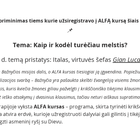
priminimas tiems kurie užsiregistravo į ALFĄ kursą šiais
📌 
Tema: Kaip ir kodėl turėčiau melstis?
 d. temą pristatys: Italas, virtuvės šefas 
Gian Luc
 Bažnyčios misijos dalis, o ALFA kursas tiesiogiai ją įgyvendina. Popiežiu
izacijos svarbą – Bažnyčia yra pašaukta skelbti Evangeliją visiems žmo
is, kuris kviečia žmones giliau pažvelgti į krikščioniško tikėjimo klausi
t ieško atsakymų į dvasinius klausimus, tačiau neturi aiškaus supratimo
pijoje vyksta 
ALFA kursas
 – programa, skirta tyrinėti krikš
tvira erdvė, kurioje užregistruoti dalyviai gali gilintis į tik
ti asmeninį ryšį su Dievu.