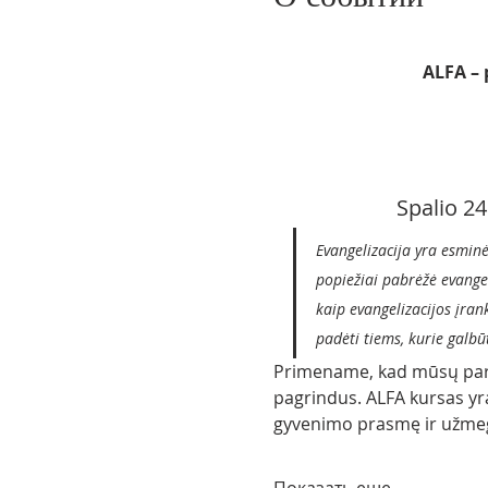
ALFA – 
Spalio 24
Evangelizacija yra esminė
popiežiai pabrėžė evangel
kaip evangelizacijos įrank
padėti tiems, kurie galbū
Primename, kad mūsų para
pagrindus. ALFA kursas yra a
gyvenimo prasmę ir užmegz