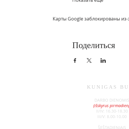
Показать еще
Карты Google заблокированы из-
Поделиться
KUNIGAS
BU
DARBO DIENOMI
(išskyrus pirmadienį
II/IV: 16.30-18.30
III/V: 8.00-10.00
ŠEŠTADIENIAIS