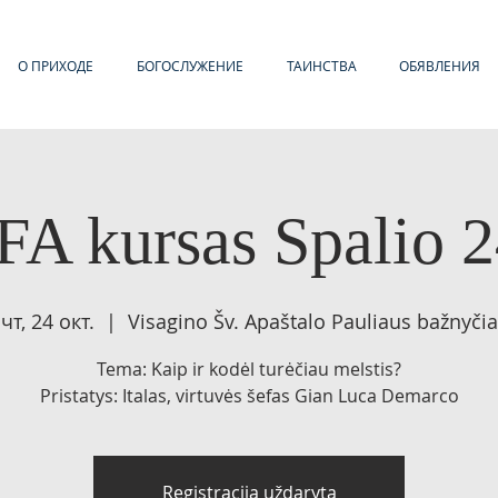
О ПРИХОДЕ
БОГОСЛУЖЕНИЕ
ТАИНСТВА
ОБЯВЛЕНИЯ
A kursas Spalio 2
чт, 24 окт.
  |  
Visagino Šv. Apaštalo Pauliaus bažnyčia
Tema: Kaip ir kodėl turėčiau melstis?
Pristatys: Italas, virtuvės šefas Gian Luca Demarco
Registracija uždaryta