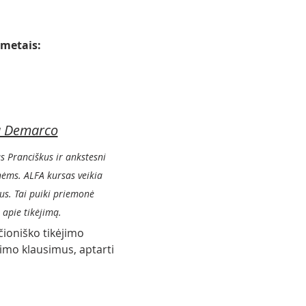
 metais:
a Demarco
s Pranciškus ir ankstesni 
nėms. ALFA kursas veikia 
mus. Tai puiki priemonė 
 apie tikėjimą.
čioniško tikėjimo 
ėjimo klausimus, aptarti 