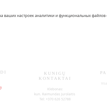
за ваших настроек аналитики и функциональных файлов c
DI
PA
KUNIGŲ
KONTAKTAI
S
Vis
)
Klebonas:
kun. Raimundas Jurolaitis
Tel: +370 626 52788