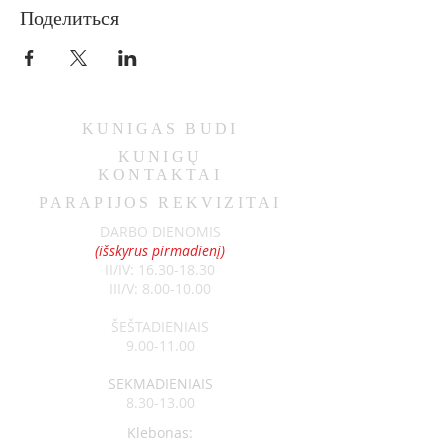
Поделиться
KUNIGAS
BUDI
KUNIGŲ
KONTAKTAI
PARAPIJOS REKVIZITAI
DARBO DIENOMIS
(išskyrus pirmadienį)
II/IV:
16.30-18.30
III/V:
8.00-10.00
ŠEŠTADIENIAIS
9.00-11.00
SEKMADIENIAIS
8.30-13.00
Klebonas: