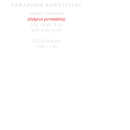
PARAPIJOS REKVIZITAI
DARBO DIENOMIS
(išskyrus pirmadienį)
II/IV:
16.30-18.30
III/V:
8.00-10.00
ŠEŠTADIENIAIS
9.00-11.00
SEKMADIENIAIS
8.30-13.00
Klebonas:
kun. Raimundas Jurolaitis
Tel:
+370 626 52788
Vikaras:
kun. Edgar Šostak
Tel:
+370 614 64237
Visagino Šv. Apaštalo Pauliaus
parapija