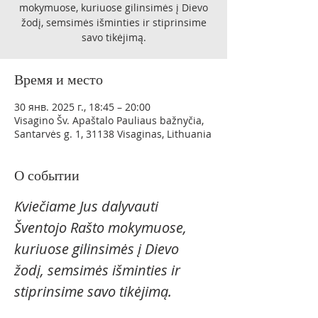
mokymuose, kuriuose gilinsimės į Dievo
žodį, semsimės išminties ir stiprinsime
savo tikėjimą.
Время и место
30 янв. 2025 г., 18:45 – 20:00
Visagino Šv. Apaštalo Pauliaus bažnyčia,
Santarvės g. 1, 31138 Visaginas, Lithuania
О событии
Kviečiame Jus dalyvauti 
Šventojo Rašto mokymuose, 
kuriuose gilinsimės į Dievo 
žodį, semsimės išminties ir 
stiprinsime savo tikėjimą.