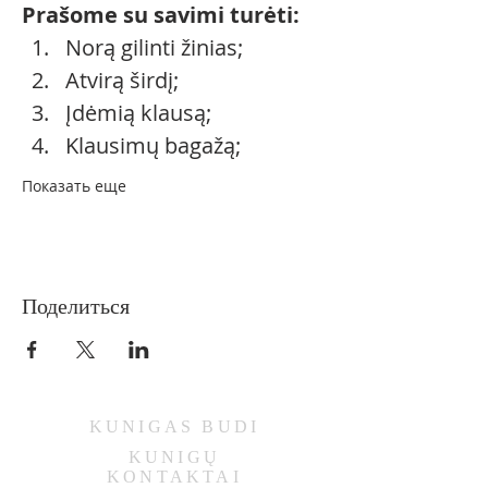
Prašome su savimi turėti: 
Norą gilinti žinias; 
Atvirą širdį; 
Įdėmią klausą; 
Klausimų bagažą; 
Показать еще
Поделиться
KUNIGAS
BUDI
KUNIGŲ
KONTAKTAI