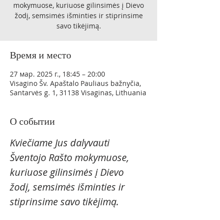
mokymuose, kuriuose gilinsimės į Dievo
žodį, semsimės išminties ir stiprinsime
savo tikėjimą.
Время и место
27 мар. 2025 г., 18:45 – 20:00
Visagino Šv. Apaštalo Pauliaus bažnyčia,
Santarvės g. 1, 31138 Visaginas, Lithuania
О событии
Kviečiame Jus dalyvauti 
Šventojo Rašto mokymuose, 
kuriuose gilinsimės į Dievo 
žodį, semsimės išminties ir 
stiprinsime savo tikėjimą.