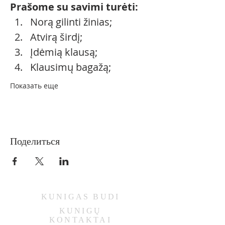
Prašome su savimi turėti: 
Norą gilinti žinias; 
Atvirą širdį; 
Įdėmią klausą; 
Klausimų bagažą; 
Показать еще
Поделиться
KUNIGAS
BUDI
KUNIGŲ
KONTAKTAI