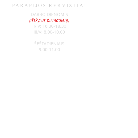
PARAPIJOS REKVIZITAI
DARBO DIENOMIS
(išskyrus pirmadienį)
II/IV:
16.30-18.30
III/V:
8.00-10.00
ŠEŠTADIENIAIS
9.00-11.00
SEKMADIENIAIS
8.30-13.00
Klebonas:
kun. Raimundas Jurolaitis
Tel:
+370 626 52788
Vikaras:
kun. Edgar Šostak
Tel:
+370 614 64237
Visagino Šv. Apaštalo Pauliaus
parapija