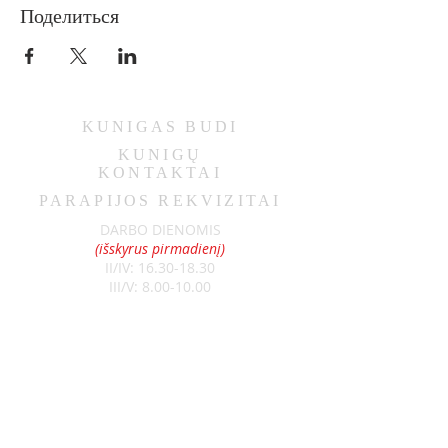
Поделиться
KUNIGAS
BUDI
KUNIGŲ
KONTAKTAI
PARAPIJOS REKVIZITAI
DARBO DIENOMIS
(išskyrus pirmadienį)
II/IV:
16.30-18.30
III/V:
8.00-10.00
ŠEŠTADIENIAIS
9.00-11.00
SEKMADIENIAIS
8.30-13.00
Klebonas: