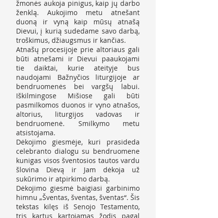
žmonės aukoja pinigus, kaip jų darbo
ženklą. Aukojimo metu atnešant
duoną ir vyną kaip mūsų atnašą
Dievui, į kurią sudedame savo darbą,
troškimus, džiaugsmus ir kančias.
Atnašų procesijoje prie altoriaus gali
būti atnešami ir Dievui paaukojami
tie daiktai, kurie ateityje bus
naudojami Bažnyčios liturgijoje ar
bendruomenės bei vargšų labui.
Iškilmingose Mišiose gali būti
pasmilkomos duonos ir vyno atnašos,
altorius, liturgijos vadovas ir
bendruomenė. Smilkymo metu
atsistojama.
Dėkojimo giesmėje, kuri prasideda
celebranto dialogu su bendruomene
kunigas visos šventosios tautos vardu
šlovina Dievą ir Jam dėkoja už
sukūrimo ir atpirkimo darbą.
Dėkojimo giesmė baigiasi garbinimo
himnu „Šventas, šventas, šventas“. Šis
tekstas kilęs iš Senojo Testamento,
tris kartus kartojamas žodis pagal