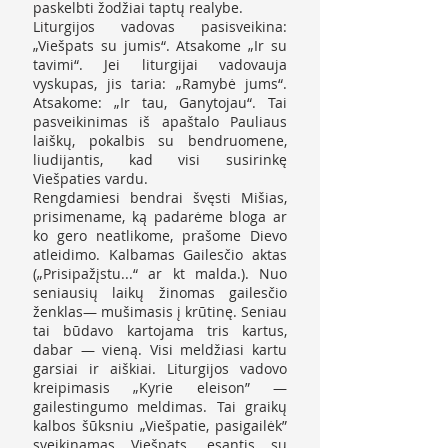
paskelbti žodžiai taptų realybe.
Liturgijos vadovas pasisveikina:
„Viešpats su jumis“. Atsakome „Ir su
tavimi“. Jei liturgijai vadovauja
vyskupas, jis taria: „Ramybė jums“.
Atsakome: „Ir tau, Ganytojau“. Tai
pasveikinimas iš apaštalo Pauliaus
laiškų, pokalbis su bendruomene,
liudijantis, kad visi susirinkę
Viešpaties vardu.
Rengdamiesi bendrai švęsti Mišias,
prisimename, ką padarėme bloga ar
ko gero neatlikome, prašome Dievo
atleidimo. Kalbamas Gailesčio aktas
(„Prisipažįstu...“ ar kt malda.). Nuo
seniausių laikų žinomas gailesčio
ženklas— mušimasis į krūtinę. Seniau
tai būdavo kartojama tris kartus,
dabar — vieną. Visi meldžiasi kartu
garsiai ir aiškiai. Liturgijos vadovo
kreipimasis „Kyrie eleison” —
gailestingumo meldimas. Tai graikų
kalbos šūksniu „Viešpatie, pasigailėk”
sveikinamas Viešpats, esantis su