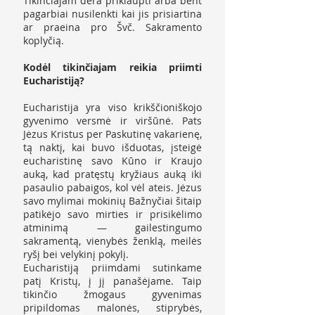
Tikinčiajam dera priklaupti arba bent
pagarbiai nusilenkti kai jis prisiartina
ar praeina pro Švč. Sakramento
koplyčią.
Kodėl tikinčiajam reikia priimti
Eucharistiją?
Eucharistija yra viso krikščioniškojo
gyvenimo versmė ir viršūnė. Pats
Jėzus Kristus per Paskutinę vakarienę,
tą naktį, kai buvo išduotas, įsteigė
eucharistinę savo Kūno ir Kraujo
auką, kad pratęstų kryžiaus auką iki
pasaulio pabaigos, kol vėl ateis. Jėzus
savo mylimai mokinių Bažnyčiai šitaip
patikėjo savo mirties ir prisikėlimo
atminimą — gailestingumo
sakramentą, vienybės ženklą, meilės
ryšį bei velykinį pokylį.
Eucharistiją priimdami sutinkame
patį Kristų, į jį panašėjame. Taip
tikinčio žmogaus gyvenimas
pripildomas malonės, stiprybės,