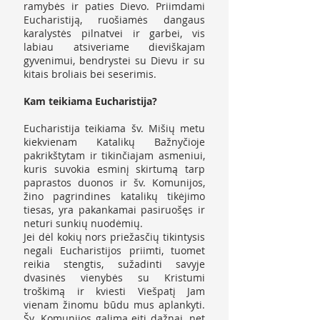
ramybės ir paties Dievo. Priimdami
Eucharistiją, ruošiamės dangaus
karalystės pilnatvei ir garbei, vis
labiau atsiveriame dieviškajam
gyvenimui, bendrystei su Dievu ir su
kitais broliais bei seserimis.
Kam teikiama Eucharistija?
Eucharistija teikiama šv. Mišių metu
kiekvienam Katalikų Bažnyčioje
pakrikštytam ir tikinčiajam asmeniui,
kuris suvokia esminį skirtumą tarp
paprastos duonos ir šv. Komunijos,
žino pagrindines katalikų tikėjimo
tiesas, yra pakankamai pasiruošęs ir
neturi sunkių nuodėmių.
Jei dėl kokių nors priežasčių tikintysis
negali Eucharistijos priimti, tuomet
reikia stengtis, sužadinti savyje
dvasinės vienybės su Kristumi
troškimą ir kviesti Viešpatį Jam
vienam žinomu būdu mus aplankyti.
Šv. Komunijos galima eiti dažnai, net