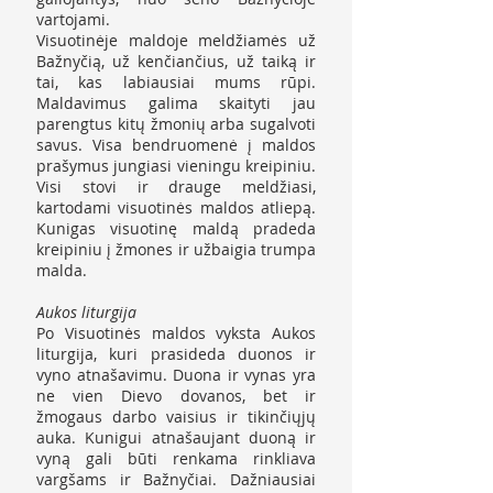
vartojami.
Visuotinėje maldoje meldžiamės už
Bažnyčią, už kenčiančius, už taiką ir
tai, kas labiausiai mums rūpi.
Maldavimus galima skaityti jau
parengtus kitų žmonių arba sugalvoti
savus. Visa bendruomenė į maldos
prašymus jungiasi vieningu kreipiniu.
Visi stovi ir drauge meldžiasi,
kartodami visuotinės maldos atliepą.
Kunigas visuotinę maldą pradeda
kreipiniu į žmones ir užbaigia trumpa
malda.
Aukos liturgija
Po Visuotinės maldos vyksta Aukos
liturgija, kuri prasideda duonos ir
vyno atnašavimu. Duona ir vynas yra
ne vien Dievo dovanos, bet ir
žmogaus darbo vaisius ir tikinčiųjų
auka. Kunigui atnašaujant duoną ir
vyną gali būti renkama rinkliava
vargšams ir Bažnyčiai. Dažniausiai