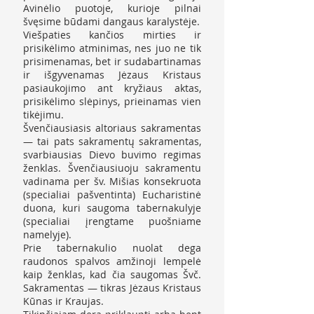
Avinėlio puotoje, kurioje pilnai
švęsime būdami dangaus karalystėje.
Viešpaties kančios mirties ir
prisikėlimo atminimas, nes juo ne tik
prisimenamas, bet ir sudabartinamas
ir išgyvenamas Jėzaus Kristaus
pasiaukojimo ant kryžiaus aktas,
prisikėlimo slėpinys, prieinamas vien
tikėjimu.
Švenčiausiasis altoriaus sakramentas
— tai pats sakramentų sakramentas,
svarbiausias Dievo buvimo regimas
ženklas. Švenčiausiuoju sakramentu
vadinama per šv. Mišias konsekruota
(specialiai pašventinta) Eucharistinė
duona, kuri saugoma tabernakulyje
(specialiai įrengtame puošniame
namelyje).
Prie tabernakulio nuolat dega
raudonos spalvos amžinoji lempelė
kaip ženklas, kad čia saugomas Švč.
Sakramentas — tikras Jėzaus Kristaus
Kūnas ir Kraujas.