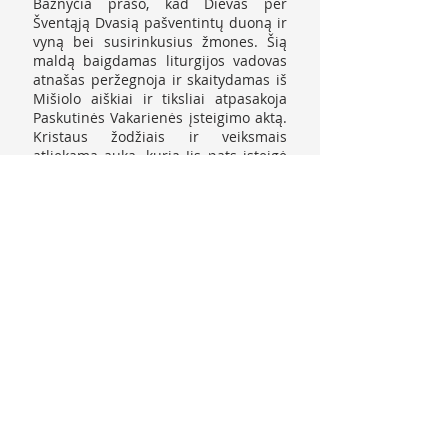
Bažnyčia prašo, kad Dievas per
Šventąją Dvasią pašventintų duoną ir
vyną bei susirinkusius žmones. Šią
maldą baigdamas liturgijos vadovas
atnašas peržegnoja ir skaitydamas iš
Mišiolo aiškiai ir tiksliai atpasakoja
Paskutinės Vakarienės įsteigimo aktą.
Kristaus žodžiais ir veiksmais
atliekama auka, kurią Jis pats įsteigė
per Paskutinę Vakarienę, kai davė
apaštalams valgyti ir gerti savo Kūną
ir Kraują ir liepė jiems tai daryti Jo
atminimui. Perkeitimo metu Kristaus
žodžių bei veikimo jėga ir Šventosios
Dvasios galia duona ir vynas tampa
Kristaus Kūnu ir Krauju —
sudabartinama (t. y. tampa mums
aktualia) vieną kartą ir visiems
laikams Kristaus ant kryžiaus
paaukotoji auka, kuria Jis visus
žmones sutaikino su Dievu.
Po pakylėjimo kunigas visiems balsiai
primena, jog visa tai — tikėjimo
paslaptis. Bendruomenė aiškiai