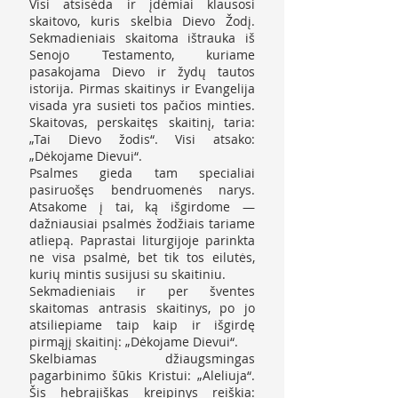
Visi atsisėda ir įdėmiai klausosi
skaitovo, kuris skelbia Dievo Žodį.
Sekmadieniais skaitoma ištrauka iš
Senojo Testamento, kuriame
pasakojama Dievo ir žydų tautos
istorija. Pirmas skaitinys ir Evangelija
visada yra susieti tos pačios minties.
Skaitovas, perskaitęs skaitinį, taria:
„Tai Dievo žodis“. Visi atsako:
„Dėkojame Dievui“.
Psalmes gieda tam specialiai
pasiruošęs bendruomenės narys.
Atsakome į tai, ką išgirdome —
dažniausiai psalmės žodžiais tariame
atliepą. Paprastai liturgijoje parinkta
ne visa psalmė, bet tik tos eilutės,
kurių mintis susijusi su skaitiniu.
Sekmadieniais ir per šventes
skaitomas antrasis skaitinys, po jo
atsiliepiame taip kaip ir išgirdę
pirmąjį skaitinį: „Dėkojame Dievui“.
Skelbiamas džiaugsmingas
pagarbinimo šūkis Kristui: „Aleliuja“.
Šis hebrajiškas kreipinys reiškia: