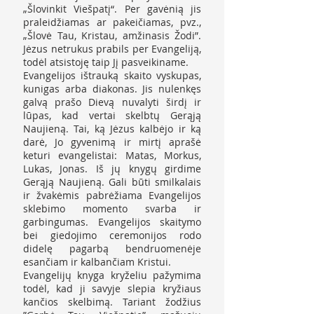
„Šlovinkit Viešpatį“. Per gavėnią jis
praleidžiamas ar pakeičiamas, pvz.,
„Šlovė Tau, Kristau, amžinasis Žodi”.
Jėzus netrukus prabils per Evangeliją,
todėl atsistoję taip Jį pasveikiname.
Evangelijos ištrauką skaito vyskupas,
kunigas arba diakonas. Jis nulenkęs
galvą prašo Dievą nuvalyti širdį ir
lūpas, kad vertai skelbtų Gerąją
Naujieną. Tai, ką Jėzus kalbėjo ir ką
darė, Jo gyvenimą ir mirtį aprašė
keturi evangelistai: Matas, Morkus,
Lukas, Jonas. Iš jų knygų girdime
Gerąją Naujieną. Gali būti smilkalais
ir žvakėmis pabrėžiama Evangelijos
sklebimo momento svarba ir
garbingumas. Evangelijos skaitymo
bei giedojimo ceremonijos rodo
didelę pagarbą bendruomenėje
esančiam ir kalbančiam Kristui.
Evangelijų knyga kryželiu pažymima
todėl, kad ji savyje slepia kryžiaus
kančios skelbimą. Tariant žodžius