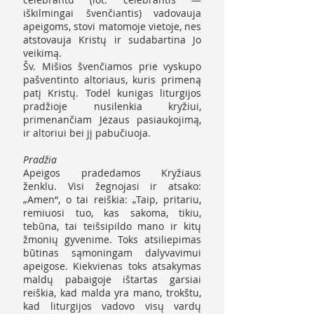
iškilmingai švenčiantis) vadovauja
apeigoms, stovi matomoje vietoje, nes
atstovauja Kristų ir sudabartina Jo
veikimą.
Šv. Mišios švenčiamos prie vyskupo
pašventinto altoriaus, kuris primeną
patį Kristų. Todėl kunigas liturgijos
pradžioje nusilenkia kryžiui,
primenančiam Jėzaus pasiaukojimą,
ir altoriui bei jį pabučiuoja.
Pradžia
Apeigos pradedamos Kryžiaus
ženklu. Visi žegnojasi ir atsako:
„Amen“, o tai reiškia: „Taip, pritariu,
remiuosi tuo, kas sakoma, tikiu,
tebūna, tai teišsipildo mano ir kitų
žmonių gyvenime. Toks atsiliepimas
būtinas sąmoningam dalyvavimui
apeigose. Kiekvienas toks atsakymas
maldų pabaigoje ištartas garsiai
reiškia, kad malda yra mano, trokštu,
kad liturgijos vadovo visų vardų