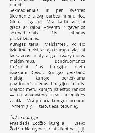
mumis.
Sekmadieniais ir per šventes
šloviname Dievą Garbės himnu (lot.
Gloria— garbė). Visi kartu garsiai
gieda ar kalba. Advento ir gavėnios
sekmadieniais šis himnas
praleidžiamas.
Kunigas taria: „Melskimės“. Po šio
kvietimo melstis stoja trumpa tyla, kai
kiekvienas mintyse gali išsakyti savo
maldavimus. Bendruomenės
troškimai šios liturgijos metu
išsakomi Dievui. Kunigas perskaito
maldą, kurioje perteikiama
pagrindinė dienos liturgijos mintis.
Maldos metu kunigo ištiestos rankos
— tai atsidavimo Dievui ir maldos
ženklas. Visi pritaria kunigui tardami:
„Amen“ (t.y. — taip, tiesa, tebūnie).
Žodžio liturgija
Prasideda Žodžio liturgija — Dievo
Žodžio klausymas ir atsiliepimas į jį.