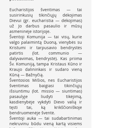
Eucharistijos šventimas — tai
susirinkusių tikinčiųjų dėkojimas
Dievui (gr. eucharistia — dėkojimas)
už Jo darbus pasaulio ir mūsų
asmeninėje istorijoje.
Šventoji Komunija — tai visų, kurie
valgo palaimintą Duoną, vienybės su
Kristumi ir tarpusavio bendrystės
patirtis (lot. communio —
dalyvavimas, bendrystė). Kas priima
Šv. Komuniją, tampa Kristaus Kūno ir
Kraujo dalininkais ir sudaro vieną
Kūną — Bažnyčią.
Šventosios Mišios, nes Eucharistijos
šventimas baigiasi tikinčiųjų
išsiuntimu (lot. missio — siuntimas)
pasaulyje liudyti tikėjimą,
kasdienybėje vykdyti Dievo valią ir
tęsti tai, ką krikščioniškoje
bendruomenėje šventė.
Šventoji auka — tai sudabartinimas
nekruvinu būdu vieną kartą visiems