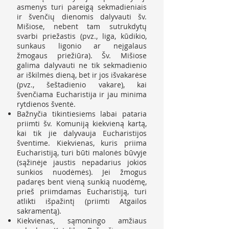
asmenys turi pareigą sekmadieniais
ir švenčių dienomis dalyvauti šv.
Mišiose, nebent tam sutrukdytų
svarbi priežastis (pvz., liga, kūdikio,
sunkaus ligonio ar neįgalaus
žmogaus priežiūra). Šv. Mišiose
galima dalyvauti ne tik sekmadienio
ar iškilmės dieną, bet ir jos išvakarėse
(pvz., šeštadienio vakare), kai
švenčiama Eucharistija ir jau minima
rytdienos šventė.
Bažnyčia tikintiesiems labai pataria
priimti šv. Komuniją kiekvieną kartą,
kai tik jie dalyvauja Eucharistijos
šventime. Kiekvienas, kuris priima
Eucharistiją, turi būti malonės būvyje
(sąžinėje jaustis nepadarius jokios
sunkios nuodėmės). Jei žmogus
padaręs bent vieną sunkią nuodėmę,
prieš priimdamas Eucharistiją, turi
atlikti išpažintį (priimti Atgailos
sakramentą).
Kiekvienas, sąmoningo amžiaus