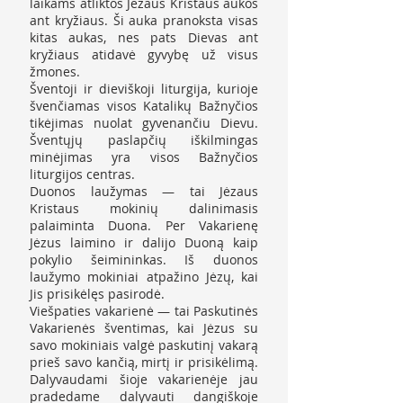
laikams atliktos Jėzaus Kristaus aukos
ant kryžiaus. Ši auka pranoksta visas
kitas aukas, nes pats Dievas ant
kryžiaus atidavė gyvybę už visus
žmones.
Šventoji ir dieviškoji liturgija, kurioje
švenčiamas visos Katalikų Bažnyčios
tikėjimas nuolat gyvenančiu Dievu.
Šventųjų paslapčių iškilmingas
minėjimas yra visos Bažnyčios
liturgijos centras.
Duonos laužymas — tai Jėzaus
Kristaus mokinių dalinimasis
palaiminta Duona. Per Vakarienę
Jėzus laimino ir dalijo Duoną kaip
pokylio šeimininkas. Iš duonos
laužymo mokiniai atpažino Jėzų, kai
Jis prisikėlęs pasirodė.
Viešpaties vakarienė — tai Paskutinės
Vakarienės šventimas, kai Jėzus su
savo mokiniais valgė paskutinį vakarą
prieš savo kančią, mirtį ir prisikėlimą.
Dalyvaudami šioje vakarienėje jau
pradedame dalyvauti dangiškoje