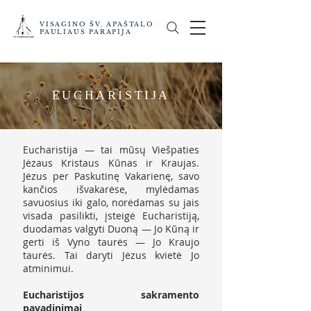
VISAGINO ŠV. APAŠTALO
PAULIAUS PARAPIJA
EUCHARISTIJA
Eucharistija — tai mūsų Viešpaties
Jėzaus Kristaus Kūnas ir Kraujas.
Jėzus per Paskutinę Vakarienę, savo
kančios išvakarėse, mylėdamas
savuosius iki galo, norėdamas su jais
visada pasilikti, įsteigė Eucharistiją,
duodamas valgyti Duoną — Jo Kūną ir
gerti iš Vyno taurės — Jo Kraujo
taurės. Tai daryti Jėzus kvietė Jo
atminimui.
Eucharistijos sakramento
pavadinimai