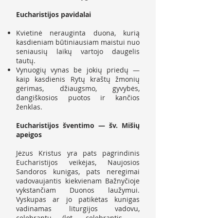
Eucharistijos pavidalai
Kvietinė nerauginta duona, kurią
kasdieniam būtiniausiam maistui nuo
seniausių laikų vartojo daugelis
tautų.
Vynuogių vynas be jokių priedų —
kaip kasdienis Rytų kraštų žmonių
gėrimas, džiaugsmo, gyvybės,
dangiškosios puotos ir kančios
ženklas.
Eucharistijos šventimo — šv. Mišių
apeigos
Jėzus Kristus yra pats pagrindinis
Eucharistijos veikėjas, Naujosios
Sandoros kunigas, pats neregimai
vadovaujantis kiekvienam Bažnyčioje
vykstančiam Duonos laužymui.
Vyskupas ar jo patikėtas kunigas
vadinamas liturgijos vadovu,
celebrantu (lot. celebrantis —