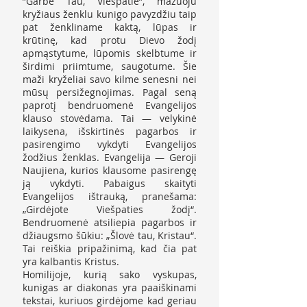
”Garbė Tau, Viešpatie”, mažuoju
kryžiaus ženklu kunigo pavyzdžiu taip
pat ženkliname kaktą, lūpas ir
krūtinę, kad protu Dievo žodį
apmąstytume, lūpomis skelbtume ir
širdimi priimtume, saugotume. Šie
maži kryželiai savo kilme senesni nei
mūsų persižegnojimas. Pagal seną
paprotį bendruomenė Evangelijos
klauso stovėdama. Tai — velykinė
laikysena, išskirtinės pagarbos ir
pasirengimo vykdyti Evangelijos
žodžius ženklas. Evangelija — Geroji
Naujiena, kurios klausome pasirengę
ją vykdyti. Pabaigus skaityti
Evangelijos ištrauką, pranešama:
„Girdėjote Viešpaties žodį“.
Bendruomenė atsiliepia pagarbos ir
džiaugsmo šūkiu: „Šlovė tau, Kristau“.
Tai reiškia pripažinimą, kad čia pat
yra kalbantis Kristus.
Homilijoje, kurią sako vyskupas,
kunigas ar diakonas yra paaiškinami
tekstai, kuriuos girdėjome kad geriau