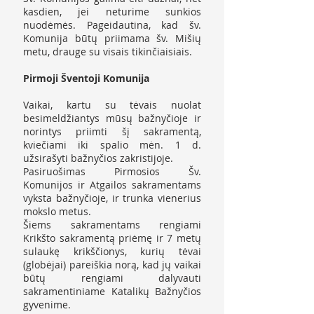
kasdien, jei neturime sunkios
nuodėmės. Pageidautina, kad šv.
Komunija būtų priimama šv. Mišių
metu, drauge su visais tikinčiaisiais.
Pirmoji Šventoji Komunija
Vaikai, kartu su tėvais nuolat
besimeldžiantys mūsų bažnyčioje ir
norintys priimti šį sakramentą,
kviečiami iki spalio mėn. 1 d.
užsirašyti bažnyčios zakristijoje.
Pasiruošimas Pirmosios Šv.
Komunijos ir Atgailos sakramentams
vyksta bažnyčioje, ir trunka vienerius
mokslo metus.
Šiems sakramentams rengiami
Krikšto sakramentą priėmę ir 7 metų
sulaukę krikščionys, kurių tėvai
(globėjai) pareiškia norą, kad jų vaikai
būtų rengiami dalyvauti
sakramentiniame Katalikų Bažnyčios
gyvenime.