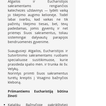
Atgailos ir Eucharistijos
sakramentams rengiančios
katechezės uždavinys — lydėti vaiką
jo tikėjimo augimo kelionėje. Todėl
labai svarbu, kad vaikas ne tik
pažintų tikėjimo tiesas, bet, tėvų
padedamas, jomis gyventų ir net
priėmęs šiuos sakramentus, toliau
sistemingai dalyvautų parapijos
bendruomenės gyvenime.
Suaugusieji Atgailos, Eucharistijos ir
Sutvirtinimo sakramentams ruošiami
specialiuose susitikimuose, kurie
prasideda spalio mėn. ir trunka iki šv.
Velykų.
Norintys priimti šiuos sakramentus
turėtų kreiptis į Visagino bažnyčios
kleboną.
Priimantiems Eucharistiją būtina
žinoti
Katalikų Bažnyčioje pakrikštytieji