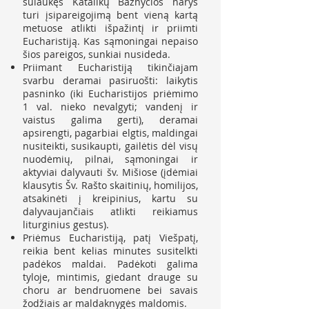
sulaukęs Katalikų Bažnyčios narys
turi įsipareigojimą bent vieną kartą
metuose atlikti išpažintį ir priimti
Eucharistiją. Kas sąmoningai nepaiso
šios pareigos, sunkiai nusideda.
Priimant Eucharistiją tikinčiajam
svarbu deramai pasiruošti: laikytis
pasninko (iki Eucharistijos priėmimo
1 val. nieko nevalgyti; vandenį ir
vaistus galima gerti), deramai
apsirengti, pagarbiai elgtis, maldingai
nusiteikti, susikaupti, gailėtis dėl visų
nuodėmių, pilnai, sąmoningai ir
aktyviai dalyvauti šv. Mišiose (įdėmiai
klausytis Šv. Rašto skaitinių, homilijos,
atsakinėti į kreipinius, kartu su
dalyvaujančiais atlikti reikiamus
liturginius gestus).
Priėmus Eucharistiją, patį Viešpatį,
reikia bent kelias minutes susitelkti
padėkos maldai. Padėkoti galima
tyloje, mintimis, giedant drauge su
choru ar bendruomene bei savais
žodžiais ar maldaknygės maldomis.