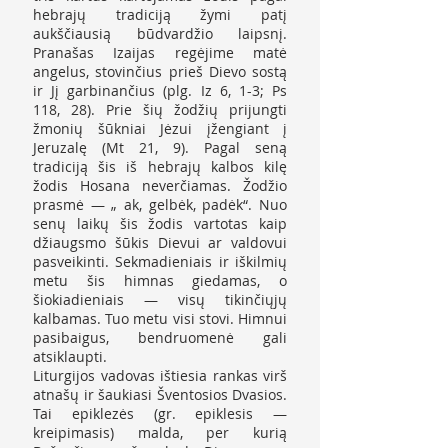
hebrajų tradiciją žymi patį
aukščiausią būdvardžio laipsnį.
Pranašas Izaijas regėjime matė
angelus, stovinčius prieš Dievo sostą
ir Jį garbinančius (plg. Iz 6, 1-3; Ps
118, 28). Prie šių žodžių prijungti
žmonių šūkniai Jėzui įžengiant į
Jeruzalę (Mt 21, 9). Pagal seną
tradiciją šis iš hebrajų kalbos kilę
žodis Hosana neverčiamas. Žodžio
prasmė — „ ak, gelbėk, padėk“. Nuo
senų laikų šis žodis vartotas kaip
džiaugsmo šūkis Dievui ar valdovui
pasveikinti. Sekmadieniais ir iškilmių
metu šis himnas giedamas, o
šiokiadieniais — visų tikinčiųjų
kalbamas. Tuo metu visi stovi. Himnui
pasibaigus, bendruomenė gali
atsiklaupti.
Liturgijos vadovas ištiesia rankas virš
atnašų ir šaukiasi Šventosios Dvasios.
Tai epiklezės (gr. epiklesis —
kreipimasis) malda, per kurią