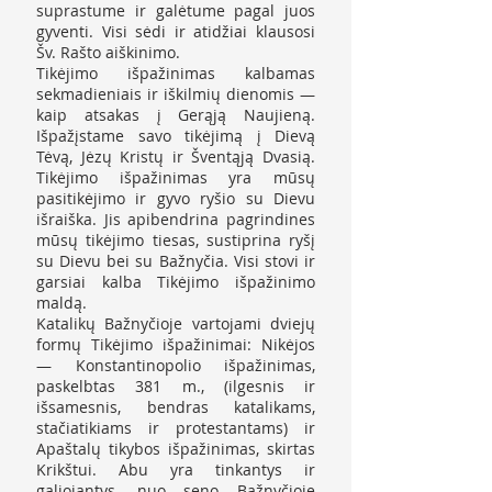
suprastume ir galėtume pagal juos
gyventi. Visi sėdi ir atidžiai klausosi
Šv. Rašto aiškinimo.
Tikėjimo išpažinimas kalbamas
sekmadieniais ir iškilmių dienomis —
kaip atsakas į Gerąją Naujieną.
Išpažįstame savo tikėjimą į Dievą
Tėvą, Jėzų Kristų ir Šventąją Dvasią.
Tikėjimo išpažinimas yra mūsų
pasitikėjimo ir gyvo ryšio su Dievu
išraiška. Jis apibendrina pagrindines
mūsų tikėjimo tiesas, sustiprina ryšį
su Dievu bei su Bažnyčia. Visi stovi ir
garsiai kalba Tikėjimo išpažinimo
maldą.
Katalikų Bažnyčioje vartojami dviejų
formų Tikėjimo išpažinimai: Nikėjos
— Konstantinopolio išpažinimas,
paskelbtas 381 m., (ilgesnis ir
išsamesnis, bendras katalikams,
stačiatikiams ir protestantams) ir
Apaštalų tikybos išpažinimas, skirtas
Krikštui. Abu yra tinkantys ir
galiojantys, nuo seno Bažnyčioje