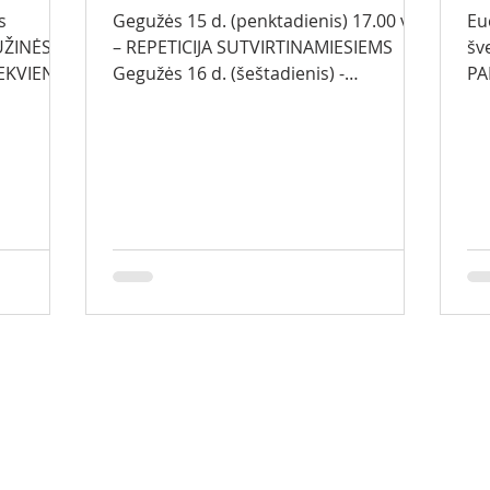
s
Gegužės 15 d. (penktadienis) 17.00 val.
Eu
– REPETICIJA SUTVIRTINAMIESIEMS
šve
IEKVIENĄ
Gegužės 16 d. (šeštadienis) -
PA
SUTVIRTINIMAS Rytinės adoracijos ir
EUCH
 val. –
Eucharistijos nėra 12.00 val. –
(s
žnyčios.
Eucharistija Gegužės 17 d.
mi
gino
(sekmadienis) IŠKILMĖ / KRISTAUS
zakristi
– 12.30
ŽENGIMAS Į DANGŲ (Šeštinės) 9.00 val.
(Ti
Aušros
- Eucharistija (Smalvos) 10.00 val. -
10.
Eucharistija (PL Visaginas) 12.00 val. -
12.
ema) -
Eucharistija (LT Visaginas) 13.30 val. -
13
Eucharistija (Turmantas) Gegužės 23
Ge
gumo
d. – I komunijos vaikų išvyka
val
(Registracija zakristi