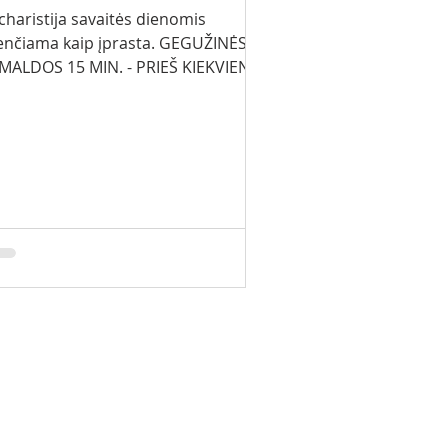
charistija savaitės dienomis
nčiama kaip įprasta. GEGUŽINĖS
MALDOS 15 MIN. - PRIEŠ KIEKVIENĄ
ARISTIJĄ Gegužės 3 d.
ekmadienis) (meldžiamės už gyvas ir
rusias motinas, vardus užrašome
joje) 8.00 val. – Eucharistija
lžė) 9.00 val. - Eucharistija (Smalvos)
00 val. - Eucharistija (PL Visaginas)
00 val. - Eucharistija (LT Visaginas)
.30 val. - Eucharistija (Turmantas)
gužės 14 d. - (ketvirtadienis) 18.00
. – Eucharistija LT 19.00 val.