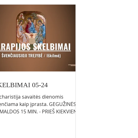
charistija (Smalvos) 10.00 val. –
charistija (PL Visaginas) 12.0
KELBIMAI 05-24
charistija savaitės dienomis
enčiama kaip įprasta. GEGUŽINĖS
MALDOS 15 MIN. - PRIEŠ KIEKVIENĄ
RISTIJĄ Gegužės 27 d. – I
munijos vaikų Išpažintys 17.00 val. –
 grupė 18.30 val. – LT grupė