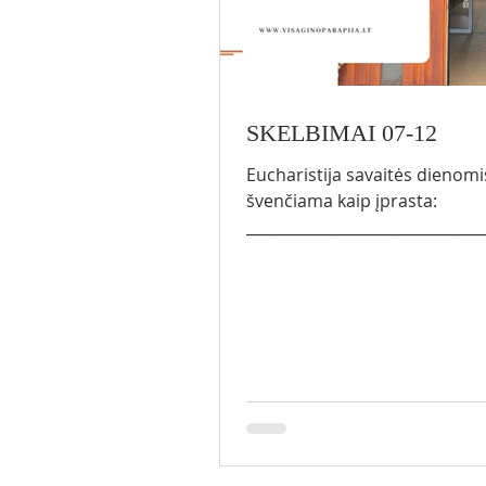
SKELBIMAI 07-12
Eucharistija savaitės dienomi
švenčiama kaip įprasta:
_______________________________
_____ SEKMADIENIAIS 8.00 Tilžė
mėnesio sekmadienį) 9.00 S
LT *10.00 Visagine PL/RU *12
Visagine LT 13.30 Turmante 
DIENOMIS (išskyrus pirmadienį)
18.00 LT III / V: 9.00 PL ​ ŠEŠTADIENIAIS
10.00 LT/PL
_______________________________
_____