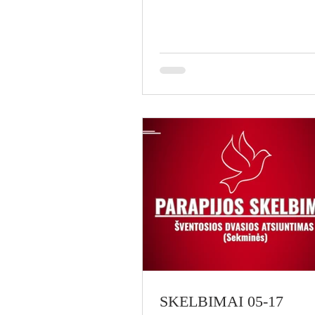
Širdies litanija. Birželio 9 d.
(antradienis) 18.00 val. – Euch
(PL/LT) Po Eucharistijos bus
pašventinti Pirmosios Komun
vaikų religiniai daiktai. Birželio 11 d.
(ketvirtadienis) 18.00 val. – Eu
(PL/LT) Po Eucharistijos vyks
Pirmosios Komunijos vaikų
pažymėjimų įt
SKELBIMAI 05-17