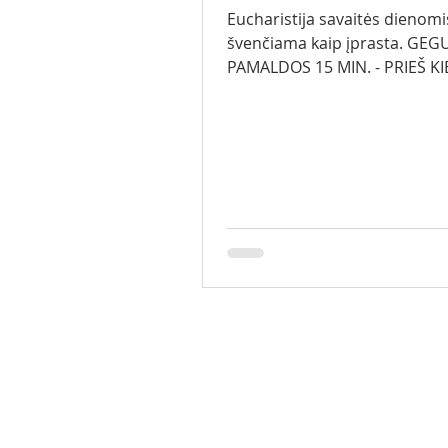
Eucharistija savaitės dienomi
švenčiama kaip įprasta. GEGUŽINĖS
PAMALDOS 15 MIN. - PRIEŠ K
EUCHARISTIJĄ Gegužės 23 d. I
KOMUNIJOS VAIKŲ IŠVYKA: 7.45
Susirenkame parkinge prie ba
8.00 val. – išvykstame iš Visa
(kelionė 2 val. 15 min.) 10.30 
val. –Ekskursija pradžia prie 
Vartų (pal. Jurgio Matulaičio
gyvenimas ir Gailestingumo t
nuo 12.30 val. – laisvas laikas (poilsis,
galimybė užsipirkti gailestin
krautuvėlėje, pietūs a