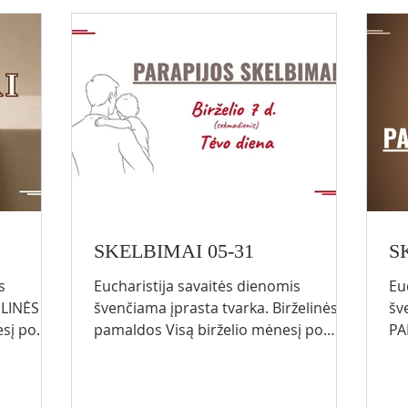
.lt/pamal
https://www.visaginoparapija.lt/pamal
Eu
 18.00
dos *VASAROS METU PO
Eu
SEKMADIENIO EUCHARISTIJOS
Kviečiame į kleb
SKELBIMAI 05-31
S
s
Eucharistija savaitės dienomis
Eu
švenčiama įprasta tvarka. Birželinės
šv
sį po
pamaldos Visą birželio mėnesį po
PA
ta
Eucharistijos vyksta birželinės
EUCHA
pamaldos su Švč. Sakramento
ko
us
išstatymu ir Jėzaus Širdies litanija.
RU