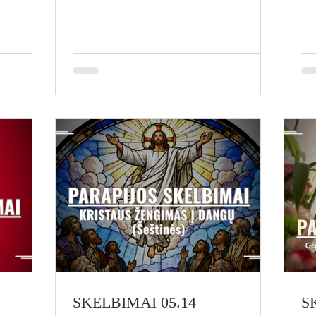
Svarbu Prašome į Eucharistiją atvykti
Ge
aristija
laiku ir nevėluoti. Birželio 6 d.
Vi
(šeštadienis) – Pirmoji Šv. Komunija
ir
ijos
10.00 val. – Eucharistija (rusų grupė)
va
12.00 val. – Eucharistija (lietuvių
(p
charistija
grupė) Birželio 7 d. (sekmadienis) –
Ge
Tėvo diena Šią dieną ypatingai
10.
melsimės už visus tėvus. 8.00
Eu
SKELBIMAI 05.14
S