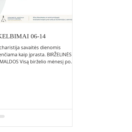
KELBIMAI 06-14
charistija savaitės dienomis
enčiama kaip įprasta. BIRŽELINĖS
MALDOS Visą birželio mėnesį po
ekvienos Eucharistijos vyksta
rželinės pamaldos su Švč.
kramento išstatymu ir Jėzaus
dies litanija. Birželio 18 d.
tvirtadienis) 18.00 val. – Eucharistija
L/LT) Po Eucharistijos vyks Gyvojo
žinio narių susirinkimas (PL/RU).
želio 21 d. (sekmadienis) – XII Eilinio
iko sekmadienis 9.00 val. –