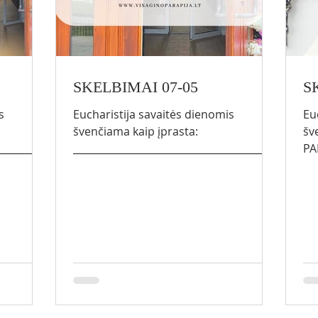
SKELBIMAI 07-05
S
s
Eucharistija savaitės dienomis
Eu
švenčiama kaip įprasta:
šv
__________
_________________________________________
PA
je PL (I
_____ SEKMADIENIAIS 8.00 Tilžėje PL (I
ki
malvose
mėnesio sekmadienį) 9.00 Smalvose
bi
.00
LT *10.00 Visagine PL/RU *12.00
Sa
PL DARBO
Visagine LT 13.30 Turmante PL DARBO
Šir
 II / IV:
DIENOMIS (išskyrus pirmadienį) II / IV:
(ke
18.00 LT III / V: 9.00 PL ​ ŠEŠTADIENIAIS
(P
10.00 LT/PL
Ro
__________
_________________________________________
Bir
_____
la