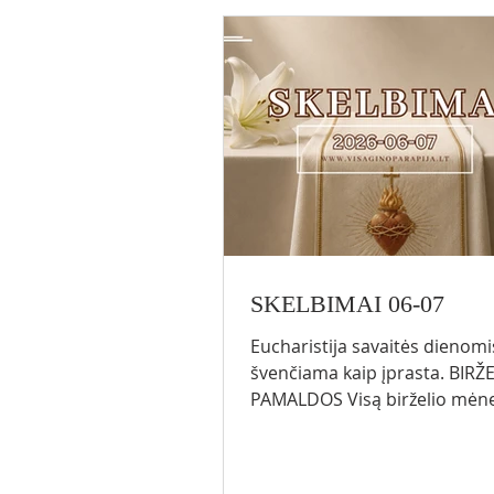
https://www.visaginoparapija
dos Liepos 14 d. (antradienis)
val. - Eucharistija Po Euc
SKELBIMAI 06-07
Eucharistija savaitės dienomi
švenčiama kaip įprasta. BIRŽELINĖS
PAMALDOS Visą birželio mėne
kiekvienos Eucharistijos vyks
birželinės pamaldos su Švč.
Sakramento išstatymu ir Jėza