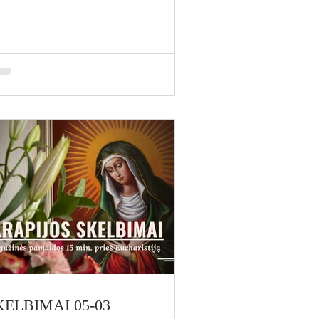
gužės 28 d. (ketvirtadienis) Mūsų
ešpats Jėzus Kristus, Aukščiausiasis
 Amžinasis Kunigas / Šventė 18.00
l. – Eucharistija Gegužės 29 d.
enktadienis) 9.00 val. – Eucharistija
gužės 30 d. (šeštadienis) 9.00 –
00 val. – Adoracija 10.00 val. –
charistija Gegužės
KELBIMAI 05-03