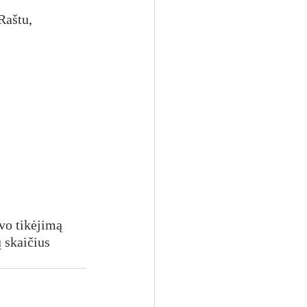
Raštu, 
vo tikėjimą 
ų skaičius 