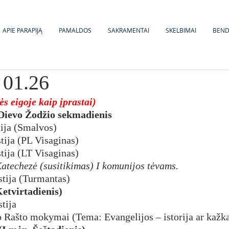
APIE PARAPIJĄ
PAMALDOS
SAKRAMENTAI
SKELBIMAI
BEN
 01.26
ės eigoje kaip įprastai)
 - Dievo Žodžio sekmadienis
tija (Smalvos)
stija (PL Visaginas)
stija (LT Visaginas)
Katechezė (susitikimas) I komunijos tėvams.
stija (Turmantas)
(Ketvirtadienis)
stija
jo Rašto mokymai (Tema: Evangelijos – istorija ar kažk