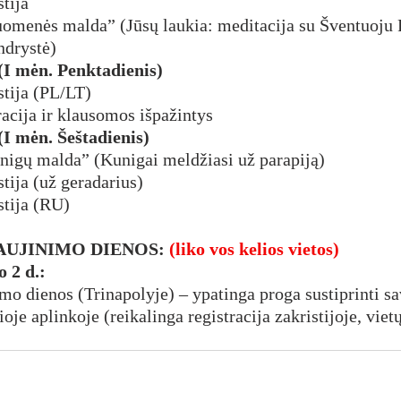
stija
ruomenės malda” (Jūsų laukia: meditacija su Šventuoju 
ndrystė)
 – (I mėn. Penktadienis)
stija (PL/LT)
racija ir klausomos išpažintys
– (I mėn. Šeštadienis)
unigų malda” (Kunigai meldžiasi už parapiją)
stija (už geradarius)
stija (RU)
AUJINIMO DIENOS: 
(liko vos kelios vietos)
o 2 d.:
mo dienos (Trinapolyje) – ypatinga proga sustiprinti sa
oje aplinkoje (reikalinga registracija zakristijoje, viet