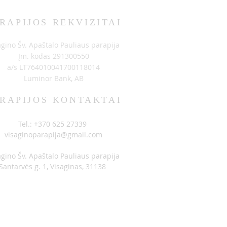
RAPIJOS REKVIZITAI
BIMAI 06-14
agino Šv. Apaštalo Pauliaus parapija
Įm. kodas 291300550
a/s LT764010041700118014
Luminor Bank, AB
RAPIJOS KONTAKTAI
Tel.: +370 625 27339
visaginoparapija@gmail.com
agino Šv. Apaštalo Pauliaus parapija
Santarvės g. 1, Visaginas, 31138