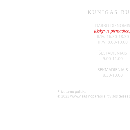
KUNIGAS
BU
SKELBIMAI 07-12
DARBO DIENOMI
(išskyrus pirmadienį
II/IV: 16.30-18.30
III/V: 8.00-10.00
ŠEŠTADIENIAIS
9.00-11.00
SEKMADIENIAIS
8.30-13.00
Privatumo politika
© 2023
www.visaginoparapija.lt
Visos teisės