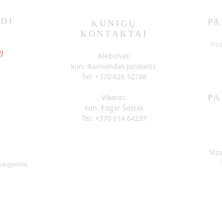
DI
PA
KUNIGŲ
KONTAKTAI
SKELBIMAI 07-05
SKEL
S
Vis
)
Klebonas:
kun. Raimundas Jurolaitis
Tel: +370 626 52788
Vikaras:
PA
kun. Edgar Šostak
Tel: +370 614 64237
Vis
 saugomos