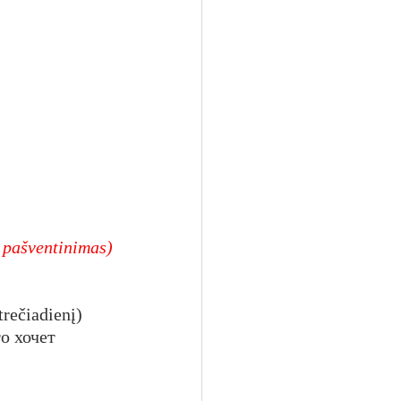
 pašventinimas)
trečiadienį)
о хочет 
.