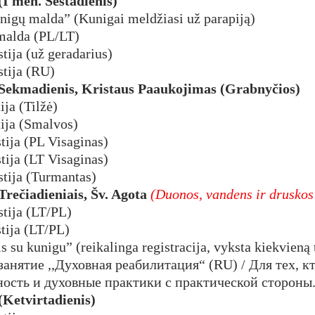
– (I mėn. Šeštadienis)
unigų malda” (Kunigai meldžiasi už parapiją)
 malda (PL/LT)
stija (už geradarius)
stija (RU)
. – Sekmadienis, Kristaus Paaukojimas (Grabnyčios)
ija (Tilžė)
tija (Smalvos)
stija (PL Visaginas)
stija (LT Visaginas)
stija (Turmantas)
– Trečiadieniais, Šv. Agota 
(Duonos, vandens ir druskos
stija (LT/PL)
stija (LT/PL)
is su kunigu” (reikalinga registracija, vyksta kiekvieną 
 занятие ,,Духовная реабилитация“ (RU) / Для тех, кт
ность и духовные практики с практической стороны
– (Ketvirtadienis)