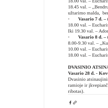
18.00 val. – Euchari
18.45 val. – ,,Bend
užtarimo malda,  be
·       Vasario 7 d.
18.00 val. – Euchari
Iki 19.30 val. – Ado
·       Vasario 8 d. 
8.00-9.30 val. – ,,K
10.00 val. – Euchari
18.00 val. – Euchari
DVASINIO ATSIN
Vasario 28 d. - Kov
Dvasinio atsinaujini
ramioje ir įkvepianči
ribotas).