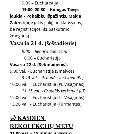
	9.00 – Eucharistija
	19.00–20.30 – Kunigas Tavęs 
laukia - Pokalbis, Išpažintis, Malda 
Zakristijoje
 (akis į akį, be klausyklos, 
be registracijos, iki paskutinio 
žmogaus)
Vasario 21 d. (šeštadienis)
	9.00 – Bendra adoracija
	10.00 – Eucharistija
Vasario 22 d. (Sekmadienis):
9.00 val. - Eucharistija (Smalvos)
	9.15 val. - Graudūs verksmai (PL)
10.00 val. - Eucharistija (PL Visaginas)
	11.15 val. - Graudūs verksmai (LT)
12.00 val. - Eucharistija (LT Visaginas)
13.30 val. - Eucharistija (Turmantas)
🌙 KASDIEN 
REKOLEKCIJŲ METU
21.00 val. – 15 minučių vakaro 