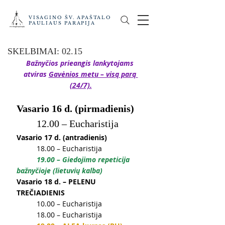
VISAGINO ŠV. APAŠTALO
PAULIAUS PARAPIJA
SKELBIMAI: 02.15
Bažnyčios prieangis lankytojams 
atviras 
Gavėnios metu – visą parą 
(24/7).
Vasario 16 d. (pirmadienis)
	12.00 – Eucharistija
Vasario 17 d. (antradienis)
	18.00 – Eucharistija
	19.00 – Giedojimo repeticija 
bažnyčioje (lietuvių kalba)
Vasario 18 d. – PELENU 
TREČIADIENIS
	10.00 – Eucharistija
	18.00 – Eucharistija