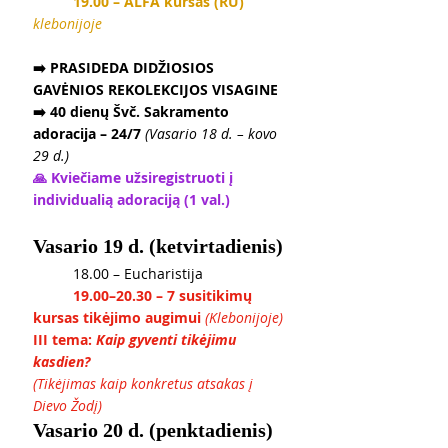
	19.00 – ALFA kursas (RU) 
klebonijoje
➡️ PRASIDEDA DIDŽIOSIOS 
GAVĖNIOS REKOLEKCIJOS VISAGINE
➡️ 40 dienų Švč. Sakramento 
adoracija – 24/7 
(Vasario 18 d. – kovo 
29 d.)
🙏 Kviečiame užsiregistruoti į 
individualią adoraciją (1 val.)
Vasario 19 d. (ketvirtadienis)
	18.00 – Eucharistija
19.00–20.30 – 7 susitikimų 
kursas tikėjimo augimui 
(Klebonijoje)
III tema: 
Kaip gyventi tikėjimu 
kasdien?
(Tikėjimas kaip konkretus atsakas į 
Dievo Žodį)
Vasario 20 d. (penktadienis)