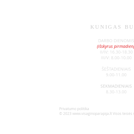
KUNIGAS
BU
SKELBIMAI 07-12
DARBO DIENOMI
(išskyrus pirmadienį
II/IV: 16.30-18.30
III/V: 8.00-10.00
ŠEŠTADIENIAIS
9.00-11.00
SEKMADIENIAIS
8.30-13.00
Privatumo politika
© 2023
www.visaginoparapija.lt
Visos teisės