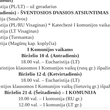
dienis)
stija (PL/LT) – už geradarius
ekmadienis) - ŠVENTOSIOS DVASIOS ATSIUNTIMAS 
tija (Smalvos)
istija (PL/RU Visaginas) * Katechezė I komunijos vai
stija (LT Visaginas)
stija (Turmantas)
stija (Magūnų kap. koplyčia)
I Komunijos vaikams
Birželio 10 d. (Antradienis)
18.00 val. – Eucharistija (LT)
ristijos klausomos I Komunijos vaikų (rusų gr.) išpažin
Birželio 12 d. (Ketvirtadienis)
18.00 val. – Eucharistija (LT)
stijos klausomos I Komunijos vaikų (lietuvių gr.) išpaž
Birželio 21 d. (Šeštadienis) – I KOMUNIJA
10.00 val. – I komunija (RU gr.)
12.00 val. – I komunija (LT gr.)