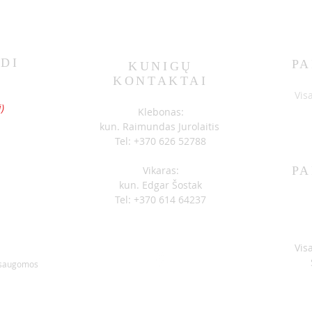
DI
PA
KUNIGŲ
KONTAKTAI
SKELBIMAI 07-05
SKEL
S
Vis
)
Klebonas:
kun. Raimundas Jurolaitis
Tel: +370 626 52788
Vikaras:
PA
kun. Edgar Šostak
Tel: +370 614 64237
Vis
 saugomos