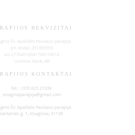
RAPIJOS REKVIZITAI
BIMAI 06-14
agino Šv. Apaštalo Pauliaus parapija
Įm. kodas 291300550
a/s LT764010041700118014
Luminor Bank, AB
RAPIJOS KONTAKTAI
Tel.: +370 625 27339
visaginoparapija@gmail.com
agino Šv. Apaštalo Pauliaus parapija
Santarvės g. 1, Visaginas, 31138