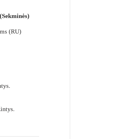
(Sekminės)
kams (RU)
tys.
intys.