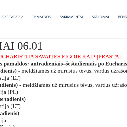
APIE PARAPIJĄ
PAMALDOS
SAKRAMENTAI
SKELBIMAI
BEN
AI 06.01
UCHARISTIJA SAVAITĖS EIGOJE KAIP ĮPRASTAI
s pamaldos: antradieniais–šeštadieniais po Eucharis
adienis)
 - meldžiamės už mirusius tėvus, vardus užrašo
stija (LT)
adienis)
 - meldžiamės už mirusius tėvus, vardus užrašo
tija (PL)
ertadienis)
stija (LT)
tadienis)
ija