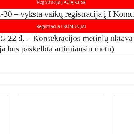
Registracija į ALFĄ kursą
-30 – vyksta vaikų registracija į I Komu
Registracija I KOMUNIJAI
5-22 d. – Konsekracijos metinių oktava 
ja bus paskelbta artimiausiu metu)