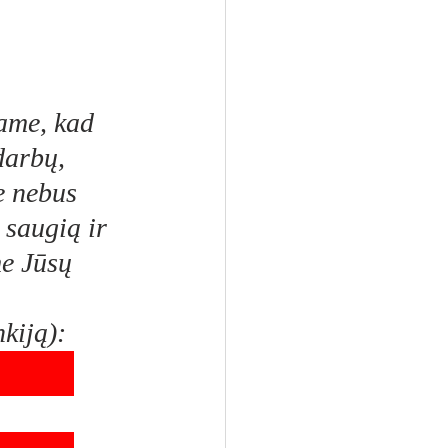
ame, kad 
darbų, 
e nebus 
 saugią ir 
me Jūsų 
nkiją):