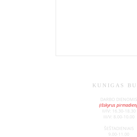
KUNIGAS
BU
SKELBIMAI 07-12
DARBO DIENOMI
(išskyrus pirmadienį
II/IV: 16.30-18.30
III/V: 8.00-10.00
ŠEŠTADIENIAIS
9.00-11.00