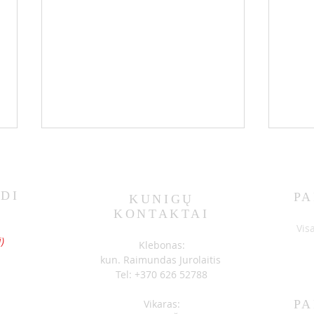
DI
PA
KUNIGŲ
KONTAKTAI
SKELBIMAI 07-05
SKEL
S
Vis
)
Klebonas:
kun. Raimundas Jurolaitis
Tel: +370 626 52788
Vikaras:
PA