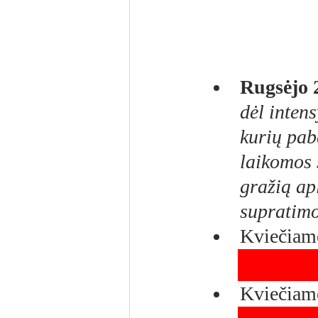
Rugsėjo 
dėl inten
kurių pab
laikomos 
gražią ap
supratimo
Kviečiame
Kviečiame