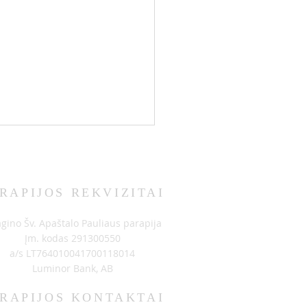
RAPIJOS REKVIZITAI
BIMAI 06-14
agino Šv. Apaštalo Pauliaus parapija
Įm. kodas 291300550
a/s LT764010041700118014
Luminor Bank, AB
RAPIJOS KONTAKTAI