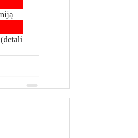
niją 
(detali 