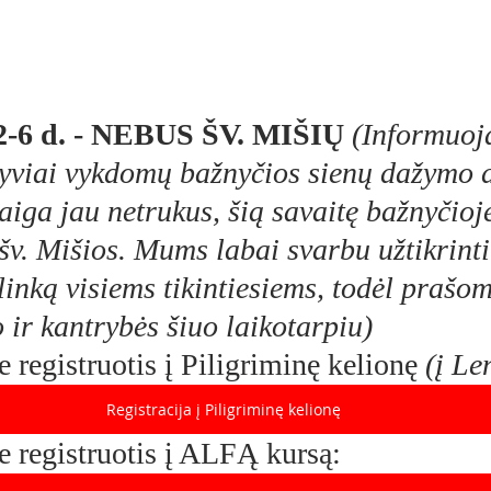
2-6 d. - NEBUS ŠV. MIŠIŲ
(Informuoj
syviai vykdomų bažnyčios sienų dažymo 
aiga jau netrukus, šią savaitę bažnyčioj
šv. Mišios. Mums labai svarbu užtikrinti
linką visiems tikintiesiems, todėl prašo
 ir kantrybės šiuo laikotarpiu)
 registruotis į Piligriminę kelionę 
(į Le
Registracija į Piligriminę kelionę
 registruotis į ALFĄ kursą: