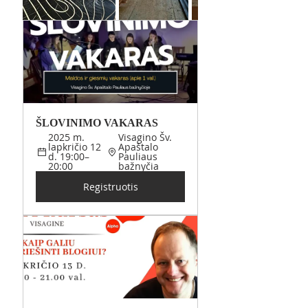
ŠLOVINIMO VAKARAS 
2025 m. 
Visagino Šv. 
lapkričio 12 
Apaštalo 
d. 19:00–
Pauliaus 
20:00
bažnyčia
Registruotis