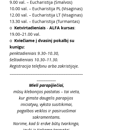
9.00 val. – Eucharistija (Smalvos)
10.00 val. – Eucharistija PL (Visaginas)
12.00 val. – Eucharistija LT (Visaginas)
13.30 val. – Eucharistija (Turmantas)
o  
Ketvirtadieniais 
- 
ALFA kursas
: 
19.00–21.00 val.
o  
Kviečiame į dvasinį pokalbį su 
kunigu:
penktadieniais 9.30–10.30, 
šeštadieniais 10.30–11.30.
Registracija telefonu arba zakristijoje.
__________________________________________
___________
Mieli parapijiečiai,
mūsų klebonijos pastatas – tai vieta,
kur gimsta daugelis parapijos 
iniciatyvų, vyksta susitikimai,
 pagalbos veiklos ir pasiruošimai 
sakramentams.
Norime, kad ši erdvė būtų tvarkinga, 
jauki ir tinkama tarnystei.