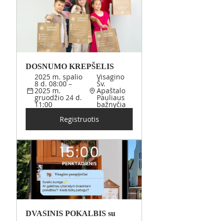
DOSNUMO KREPŠELIS 
2025 m. spalio 
Visagino 
8 d. 08:00 – 
Šv. 
2025 m. 
Apaštalo 
gruodžio 24 d. 
Pauliaus 
11:00
bažnyčia
Registruotis
DVASINIS POKALBIS su 