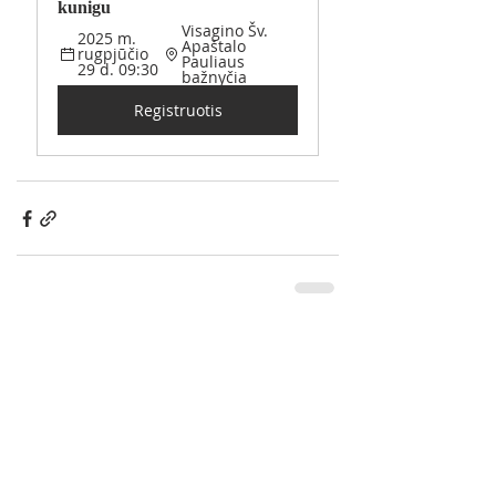
kunigu 
Visagino Šv. 
2025 m. 
Apaštalo 
rugpjūčio 
Pauliaus 
29 d. 09:30
bažnyčia
Registruotis