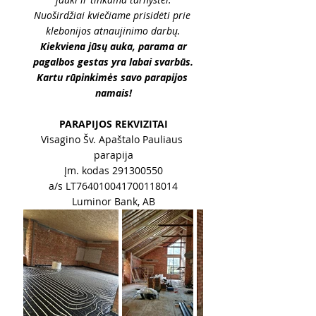
Nuoširdžiai kviečiame prisidėti prie 
klebonijos atnaujinimo darbų.
 Kiekviena jūsų auka, parama ar 
pagalbos gestas yra labai svarbūs.
Kartu rūpinkimės savo parapijos 
namais!
PARAPIJOS REKVIZITAI
Visagino Šv. Apaštalo Pauliaus 
parapija
Įm. kodas 291300550
a/s LT764010041700118014
Luminor Bank, AB