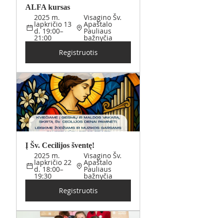
ALFA kursas  
2025 m. 
Visagino Šv. 
lapkričio 13 
Apaštalo 
d. 19:00–
Pauliaus 
21:00
bažnyčia
Registruotis
Į Šv. Cecilijos šventę!
2025 m. 
Visagino Šv. 
lapkričio 22 
Apaštalo 
d. 18:00–
Pauliaus 
19:30
bažnyčia
Registruotis