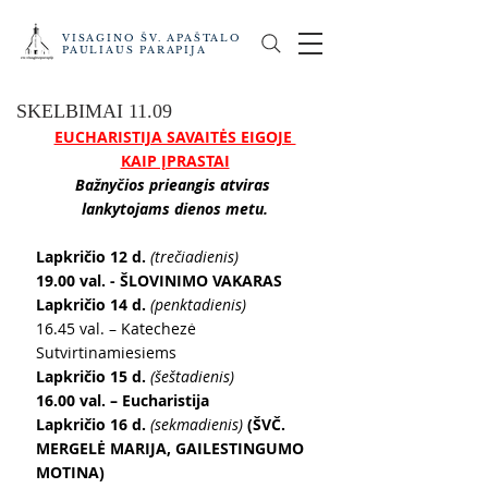
VISAGINO ŠV. APAŠTALO
PAULIAUS PARAPIJA
SKELBIMAI 11.09
EUCHARISTIJA SAVAITĖS EIGOJE 
KAIP ĮPRASTAI
Bažnyčios prieangis atviras 
lankytojams dienos metu.
Lapkričio 12 d. 
(trečiadienis)
19.00 val. - ŠLOVINIMO VAKARAS
Lapkričio 14 d. 
(penktadienis)
16.45 val. – Katechezė 
Sutvirtinamiesiems
Lapkričio 15 d. 
(šeštadienis)
16.00 val. – Eucharistija
Lapkričio 16 d. 
(sekmadienis) 
(ŠVČ. 
MERGELĖ MARIJA, GAILESTINGUMO 
MOTINA)