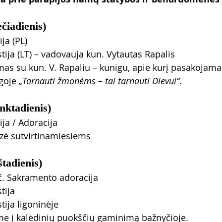
ečiadienis)
ija (PL)
stija (LT) – vadovauja kun. Vytautas Rapalis
imas su kun. V. Rapaliu – kunigu, apie kurį pasakojama
goje 
„Tarnauti žmonėms – tai tarnauti Dievui“
.
nktadienis)
ija / Adoracija
ezė sutvirtinamiesiems
štadienis)
vč. Sakramento adoracija
tija
tija ligoninėje
ame į kalėdinių puokščių gaminimą bažnyčioje.