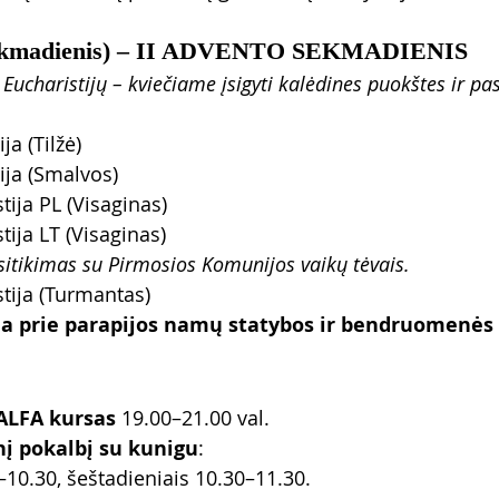
(sekmadienis) – II ADVENTO SEKMADIENIS
 Eucharistijų – kviečiame įsigyti kalėdines puokštes ir pasi
ja (Tilžė)
tija (Smalvos)
tija PL (Visaginas)
tija LT (Visaginas)
usitikimas su Pirmosios Komunijos vaikų tėvais.
stija (Turmantas)
da prie parapijos namų statybos ir bendruomenės
ALFA kursas
 19.00–21.00 val.
nį pokalbį su kunigu
:
–10.30, šeštadieniais 10.30–11.30.