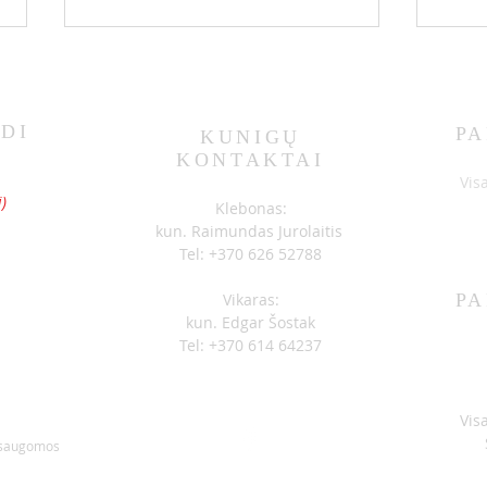
DI
PA
KUNIGŲ
KONTAKTAI
SKELBIMAI 07-05
SKEL
S
Vis
)
Klebonas:
kun. Raimundas Jurolaitis
Tel: +370 626 52788
Vikaras:
PA
kun. Edgar Šostak
Tel: +370 614 64237
Vis
 saugomos