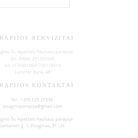
RAPIJOS REKVIZITAI
BIMAI 06-14
agino Šv. Apaštalo Pauliaus parapija
Įm. kodas 291300550
a/s LT764010041700118014
Luminor Bank, AB
RAPIJOS KONTAKTAI
Tel.: +370 625 27339
visaginoparapija@gmail.com
agino Šv. Apaštalo Pauliaus parapija
Santarvės g. 1, Visaginas, 31138