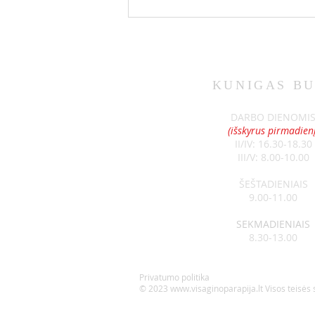
KUNIGAS
BU
SKELBIMAI 07-12
DARBO DIENOMI
(išskyrus pirmadienį
II/IV: 16.30-18.30
III/V: 8.00-10.00
ŠEŠTADIENIAIS
9.00-11.00
SEKMADIENIAIS
8.30-13.00
Privatumo politika
© 2023
www.visaginoparapija.lt
Visos teisės