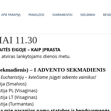
APIE PARAPIJĄ
PAMALDOS
SAKRAMENTAI
SKELBIMAI
BEN
AI 11.30
ITĖS EIGOJE – KAIP ĮPRASTA
 atviras lankytojams dienos metu.
. (sekmadienis) – I ADVENTO SEKMADIENIS
 Eucharistijų – kviečiame įsigyti advento vainikus!
tija (Smalvos)
tija PL (Visaginas)
tija LT (Visaginas)
stija (Turmantas)
da prie parapijos namų statybos ir bendruomenės