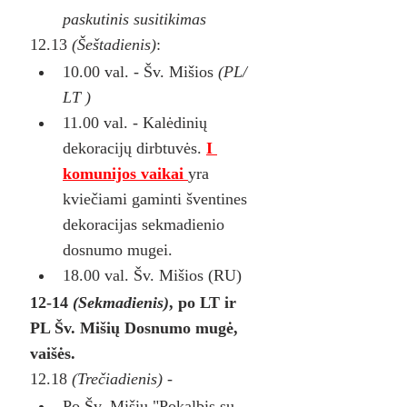
paskutinis susitikimas
12.13
 (Šeštadienis)
:
10.00 val. - Šv. Mišios 
(PL/ 
LT )
11.00 val. - Kalėdinių 
dekoracijų dirbtuvės. 
I 
komunijos vaikai 
yra 
kviečiami gaminti šventines 
dekoracijas sekmadienio 
dosnumo mugei.
18.00 val. Šv. Mišios (RU)
12-14 
(Sekmadienis)
, po LT ir 
PL Šv. Mišių Dosnumo mugė, 
vaišės.
12.18 
(Trečiadienis)
 - 
Po Šv. Mišių "Pokalbis su 