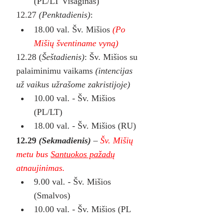
(PL/LT Visaginas)
12.27 
(Penktadienis)
:
18.00 val. Šv. Mišios 
(Po 
Mišių šventiname vyną)
12.28 (
Šeštadienis)
: Šv. Mišios su 
palaiminimu vaikams 
(intencijas 
už vaikus užrašome zakristijoje)
10.00 val. - Šv. Mišios 
(PL/LT)
18.00 val. - Šv. Mišios (RU)
12.29 
(Sekmadienis)
– 
Šv. Mišių 
metu
bus
Santuokos pažadų
atnaujinimas. 
9.00 val. - Šv. Mišios 
(Smalvos)
10.00 val. - Šv. Mišios (PL 