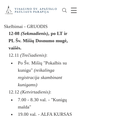
VISAGINO ŠV. APAŠTALO
PAULIAUS PARAPIJA
Skelbimai - GRUODIS
12-08 
(Sekmadienis)
, po LT ir 
PL Šv. Mišių Dosnumo mugė, 
vaišės.
12.11 
(Trečiadienis)
:
Po Šv. Mišių "Pokalbis su 
kunigu" 
(reikalinga 
registracija skambinant 
kunigams)
12.12 
(Ketvirtadienis)
:
7.00 - 8.30 val. - "Kunigų 
malda"
19.00 val. - ALFA KURSAS 