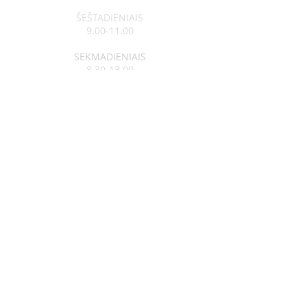
ŠEŠTADIENIAIS
9.00-11.00
SEKMADIENIAIS
8.30-13.00
Klebonas:
kun. Raimundas Jurolaitis
Tel:
+370 626 52788
Vikaras:
kun. Edgar Šostak
Tel:
+370 614 64237
Visagino Šv. Apaštalo Pauliaus
parapija
Įm. kodas
291300550
a/s LT764010041700118014
Luminor Bank, AB
PARAPIJOS KONTAKTAI