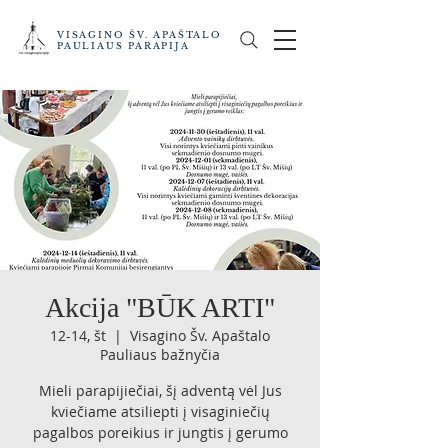
VISAGINO ŠV. APAŠTALO
PAULIAUS PARAPIJA
Akcija "BŪK ARTI"
12-14, št
  |  
Visagino Šv. Apaštalo
Pauliaus bažnyčia
Mieli parapijiečiai, šį adventą vėl Jus
kviečiame atsiliepti į visaginiečių
pagalbos poreikius ir jungtis į gerumo