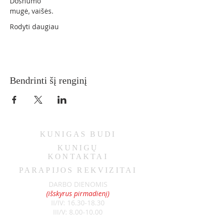
Dosnumo
mugė, vaišės.
Rodyti daugiau
Bendrinti šį renginį
KUNIGAS
BUDI
KUNIGŲ
KONTAKTAI
PARAPIJOS REKVIZITAI
DARBO DIENOMIS
(išskyrus pirmadienį)
II/IV:
16.30-18.30
III/V:
8.00-10.00