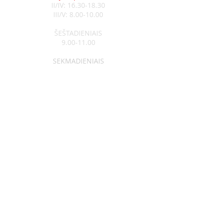
II/IV:
16.30-18.30
III/V:
8.00-10.00
ŠEŠTADIENIAIS
9.00-11.00
SEKMADIENIAIS
8.30-13.00
Klebonas:
kun. Raimundas Jurolaitis
Tel:
+370 626 52788
Vikaras:
kun. Edgar Šostak
Tel:
+370 614 64237
Visagino Šv. Apaštalo Pauliaus
parapija
Įm. kodas
291300550
a/s LT764010041700118014
Luminor Bank, AB