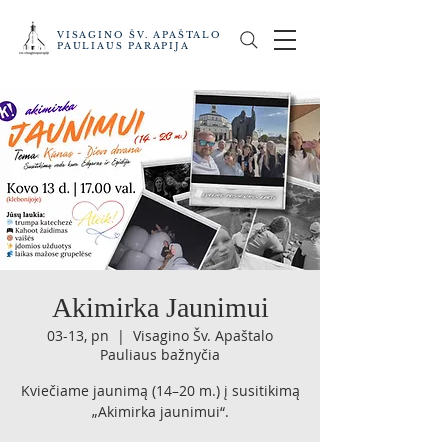
VISAGINO ŠV. APAŠTALO
PAULIAUS PARAPIJA
Akimirka Jaunimui
03-13, pn
  |  
Visagino Šv. Apaštalo
Pauliaus bažnyčia
Kviečiame jaunimą (14–20 m.) į susitikimą
„Akimirka jaunimui“.