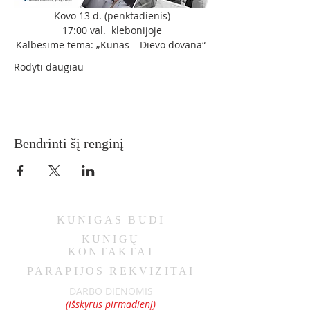
 Kovo 13 d. (penktadienis)
 17:00 val.  klebonijoje
Kalbėsime tema: „Kūnas – Dievo dovana“
Rodyti daugiau
Bendrinti šį renginį
KUNIGAS
BUDI
KUNIGŲ
KONTAKTAI
PARAPIJOS REKVIZITAI
DARBO DIENOMIS
(išskyrus pirmadienį)