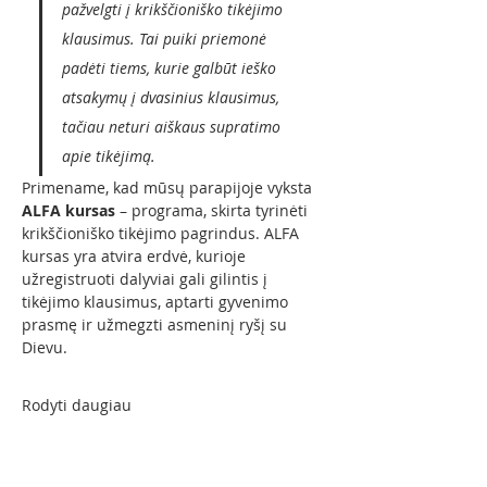
pažvelgti į krikščioniško tikėjimo 
klausimus. Tai puiki priemonė 
padėti tiems, kurie galbūt ieško 
atsakymų į dvasinius klausimus, 
tačiau neturi aiškaus supratimo 
apie tikėjimą.
Primename, kad mūsų parapijoje vyksta 
ALFA kursas
 – programa, skirta tyrinėti 
krikščioniško tikėjimo pagrindus. ALFA 
kursas yra atvira erdvė, kurioje 
užregistruoti dalyviai gali gilintis į 
tikėjimo klausimus, aptarti gyvenimo 
prasmę ir užmegzti asmeninį ryšį su 
Dievu.
Rodyti daugiau