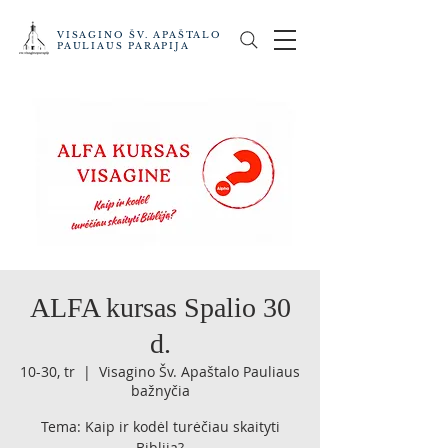
VISAGINO ŠV. APAŠTALO
PAULIAUS PARAPIJA
ALFA kursas Spalio 30
d.
10-30, tr
  |  
Visagino Šv. Apaštalo Pauliaus
bažnyčia
Tema: Kaip ir kodėl turėčiau skaityti
Bibliją?