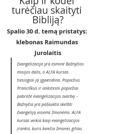
Kaip ir kodėl 
turėčiau skaityti 
Bibliją?
Spalio 30 d. temą pristatys: 
klebonas Raimundas 
Jurolaitis
Evangelizacija yra esminė Bažnyčios 
misijos dalis, o ALFA kursas 
tiesiogiai ją įgyvendina. Popiežius 
Pranciškus ir ankstesni popiežiai 
pabrėžė evangelizacijos svarbą – 
Bažnyčia yra pašaukta skelbti 
Evangeliją visiems žmonėms. ALFA 
kursas veikia kaip evangelizacijos 
įrankis, kuris kviečia žmones giliau 