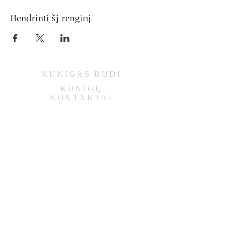
Bendrinti šį renginį
KUNIGAS
BUDI
KUNIGŲ
KONTAKTAI
PARAPIJOS REKVIZITAI
DARBO DIENOMIS
(išskyrus pirmadienį)
II/IV:
16.30-18.30
III/V:
8.00-10.00
ŠEŠTADIENIAIS
9.00-11.00
SEKMADIENIAIS
8.30-13.00