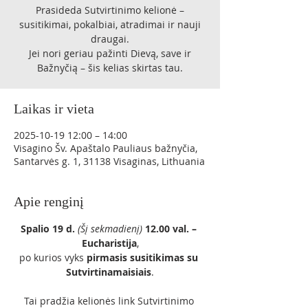
Prasideda Sutvirtinimo kelionė –
susitikimai, pokalbiai, atradimai ir nauji
draugai.
Jei nori geriau pažinti Dievą, save ir
Laikas ir vieta
2025-10-19 12:00 – 14:00
Visagino Šv. Apaštalo Pauliaus bažnyčia,
Santarvės g. 1, 31138 Visaginas, Lithuania
Apie renginį
Spalio 19 d.
 (Šį sekmadienį)
12.00 val. – 
Eucharistija
,
po kurios vyks 
pirmasis susitikimas su 
Sutvirtinamaisiais
.
Tai pradžia kelionės link Sutvirtinimo 