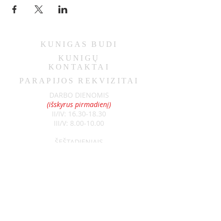
KUNIGAS
BUDI
KUNIGŲ
KONTAKTAI
PARAPIJOS REKVIZITAI
DARBO DIENOMIS
(išskyrus pirmadienį)
II/IV:
16.30-18.30
III/V:
8.00-10.00
ŠEŠTADIENIAIS
9.00-11.00
SEKMADIENIAIS
8.30-13.00
Klebonas:
kun. Raimundas Jurolaitis
Tel:
+370 626 52788