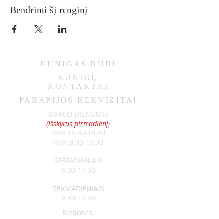
Bendrinti šį renginį
KUNIGAS
BUDI
KUNIGŲ
KONTAKTAI
PARAPIJOS REKVIZITAI
DARBO DIENOMIS
(išskyrus pirmadienį)
II/IV:
16.30-18.30
III/V:
8.00-10.00
ŠEŠTADIENIAIS
9.00-11.00
SEKMADIENIAIS
8.30-13.00
Klebonas: