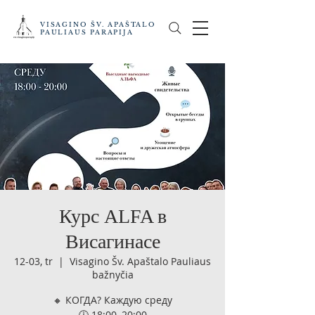
VISAGINO ŠV. APAŠTALO
PAULIAUS PARAPIJA
Курс ALFA в
Висагинасе
12-03, tr
  |  
Visagino Šv. Apaštalo Pauliaus
bažnyčia
🔸 КОГДА? Каждую среду
🕖 18:00–20:00