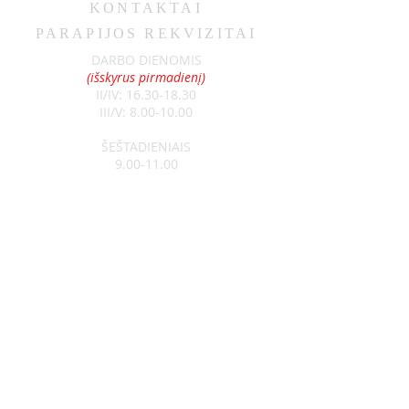
KONTAKTAI
PARAPIJOS REKVIZITAI
DARBO DIENOMIS
(išskyrus pirmadienį)
II/IV:
16.30-18.30
III/V:
8.00-10.00
ŠEŠTADIENIAIS
9.00-11.00
SEKMADIENIAIS
8.30-13.00
Klebonas:
kun. Raimundas Jurolaitis
Tel:
+370 626 52788
Vikaras:
kun. Edgar Šostak
Tel:
+370 614 64237
Visagino Šv. Apaštalo Pauliaus
parapija