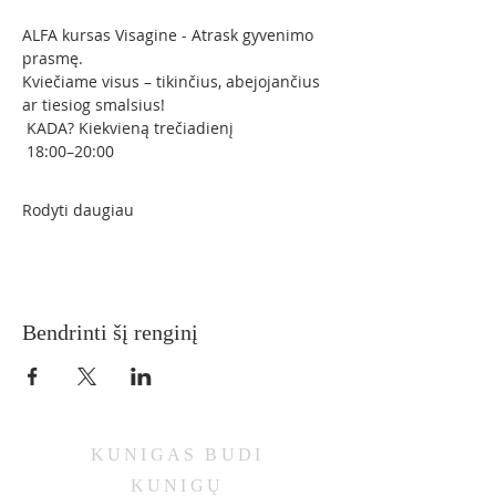
ALFA kursas Visagine - Atrask gyvenimo 
prasmę.
Kviečiame visus – tikinčius, abejojančius 
ar tiesiog smalsius!
 KADA? Kiekvieną trečiadienį
 18:00–20:00
Rodyti daugiau
Bendrinti šį renginį
KUNIGAS
BUDI
KUNIGŲ