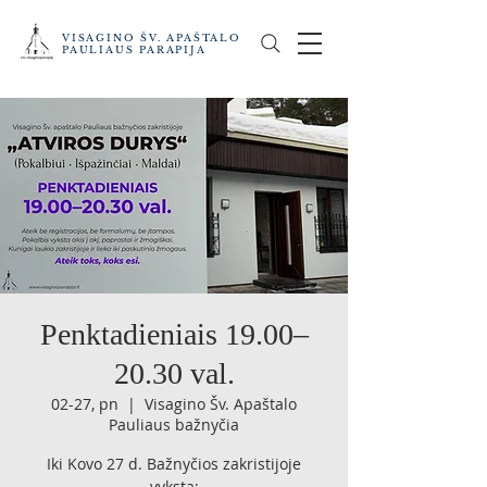
VISAGINO ŠV. APAŠTALO
PAULIAUS PARAPIJA
Penktadieniais 19.00–
20.30 val.
02-27, pn
  |  
Visagino Šv. Apaštalo
Pauliaus bažnyčia
Iki Kovo 27 d. Bažnyčios zakristijoje
vyksta: