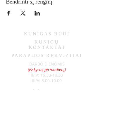
Bendrinti šį renginį
KUNIGAS
BUDI
KUNIGŲ
KONTAKTAI
PARAPIJOS REKVIZITAI
DARBO DIENOMIS
(išskyrus pirmadienį)
II/IV:
16.30-18.30
III/V:
8.00-10.00
ŠEŠTADIENIAIS
9.00-11.00
SEKMADIENIAIS
8.30-13.00
Klebonas:
kun. Raimundas Jurolaitis