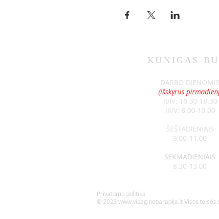
KUNIGAS
BU
DARBO DIENOMI
(išskyrus pirmadienį
II/IV: 16.30-18.30
III/V: 8.00-10.00
ŠEŠTADIENIAIS
9.00-11.00
SEKMADIENIAIS
8.30-13.00
Privatumo politika
© 2023
www.visaginoparapija.lt
Visos teisės