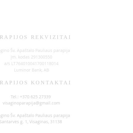
RAPIJOS REKVIZITAI
agino Šv. Apaštalo Pauliaus parapija
Įm. kodas 291300550
a/s LT764010041700118014
Luminor Bank, AB
RAPIJOS KONTAKTAI
Tel.: +370 625 27339
visaginoparapija@gmail.com
agino Šv. Apaštalo Pauliaus parapija
Santarvės g. 1, Visaginas, 31138