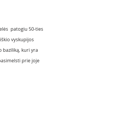
lės  patogiu 50-ties
iškio vyskupijos
aziliką, kuri yra
pasimelsti prie joje