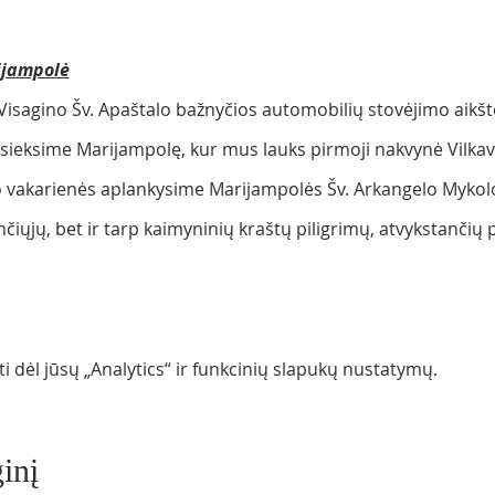
ijampolė
Visagino Šv. Apaštalo bažnyčios automobilių stovėjimo aikšte
sieksime Marijampolę, kur mus lauks pirmoji nakvynė Vilkav
 vakarienės aplankysime Marijampolės Šv. Arkangelo Mykolo b
inčiųjų, bet ir tarp kaimyninių kraštų piligrimų, atvykstančių 
 dėl jūsų „Analytics“ ir funkcinių slapukų nustatymų.
inį