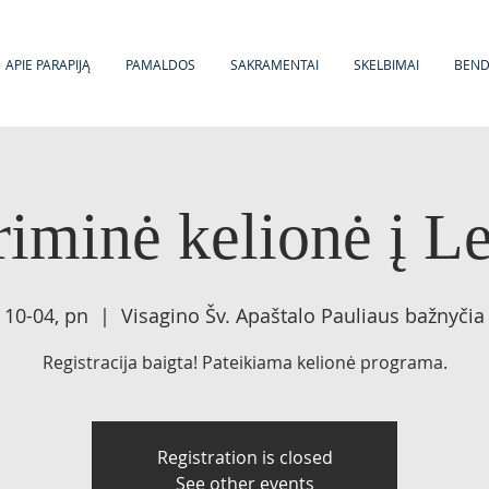
APIE PARAPIJĄ
PAMALDOS
SAKRAMENTAI
SKELBIMAI
BEN
riminė kelionė į L
10-04, pn
  |  
Visagino Šv. Apaštalo Pauliaus bažnyčia
Registracija baigta! Pateikiama kelionė programa.
Registration is closed
See other events