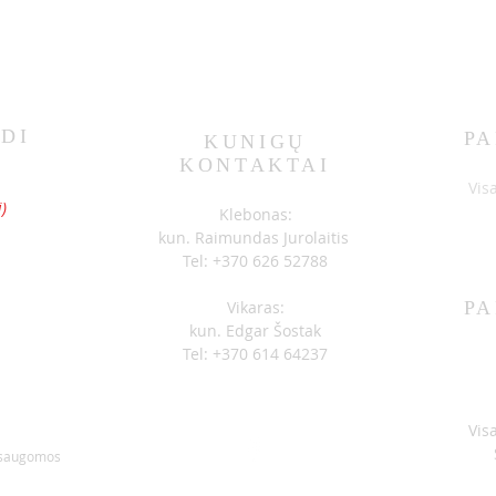
DI
PA
KUNIGŲ
KONTAKTAI
S
Vis
)
Klebonas:
kun. Raimundas Jurolaitis
Tel: +370 626 52788
Vikaras:
PA
kun. Edgar Šostak
Tel: +370 614 64237
Vis
 saugomos