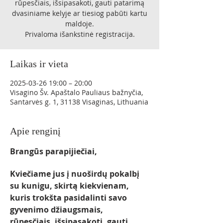
rūpesčiais, išsipasakoti, gauti patarimą
dvasiniame kelyje ar tiesiog pabūti kartu
maldoje.
Privaloma išankstinė registracija.
Laikas ir vieta
2025-03-26 19:00 – 20:00
Visagino Šv. Apaštalo Pauliaus bažnyčia,
Santarvės g. 1, 31138 Visaginas, Lithuania
Apie renginį
Brangūs parapijiečiai,
Kviečiame jus į nuoširdų pokalbį 
su kunigu, skirtą kiekvienam, 
kuris trokšta pasidalinti savo 
gyvenimo džiaugsmais, 
rūpesčiais, išsipasakoti, gauti 