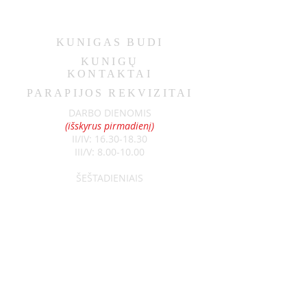
KUNIGAS
BUDI
KUNIGŲ
KONTAKTAI
PARAPIJOS REKVIZITAI
DARBO DIENOMIS
(išskyrus pirmadienį)
II/IV:
16.30-18.30
III/V:
8.00-10.00
ŠEŠTADIENIAIS
9.00-11.00
SEKMADIENIAIS
8.30-13.00
Klebonas:
kun. Raimundas Jurolaitis
Tel:
+370 626 52788