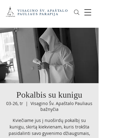
VISAGINO ŠV. APAŠTALO
PAULIAUS PARAPIJA
Pokalbis su kunigu
03-26, tr
  |  
Visagino Šv. Apaštalo Pauliaus
bažnyčia
Kviečiame jus į nuoširdų pokalbį su
kunigu, skirtą kiekvienam, kuris trokšta
pasidalinti savo gyvenimo džiaugsmais,